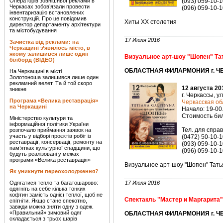
Операторів зовнішньої реклами в
(093) 059-10-1
Черкасах зобов’язали провести
(096) 059-10-1
інвентаризацію встановлених
конструкцій. Про це повідомив
Хиты ХХ столетия
директор департаменту архітектури
та містобудування
17 Июля 2016
Зачистка від реклами: на
Черкащині з’явилось місто, в
якому залишився лише один
Визуальное арт-шоу "Шопен" Т
білборд (ВІДЕО)
ОБЛАСТНАЯ ФИЛАРМОНИЯ г. ЧЕ
На Черкащині в місті
Золотоноша залишився лише один
рекламний велет. Та й той скоро
12 августа 20
зникне
г. Черкассы, у
Програма «Велика реставрація»
Черкасская о
на Черкащині
Начало: 19-00
Стоимость биле
Міністерство культури та
інформаційної політики України
Тел. для справ
розпочало приймання заявок на
участь у відборі проєктів робіт із
(0472) 50-10-1
реставрації, консервації, ремонту на
(093) 059-10-1
пам’ятках культурної спадщини, що
(096) 059-10-1
будуть реалізовані у межах
програми «Велика реставрація»
Визуальное арт-шоу "Шопен" Тат
Як уникнути переохолодження?
Одягатися тепло та багатошарово:
17 Июля 2016
одягніть на себе кілька тонких
кофтин замість однієї теплої, щоб не
Спектакль "Мастер и Маргарита"
спітніти. Якщо стане спекотно,
завжди можна зняти одну з одеж.
«Правильний» зимовий одяг
ОБЛАСТНАЯ ФИЛАРМОНИЯ г. ЧЕ
складається з трьох шарів