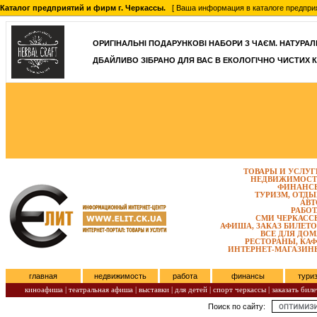
Каталог предприятий и фирм г. Черкассы.
[ Ваша информация в каталоге предприятий
ОРИГІНАЛЬНІ ПОДАРУНКОВІ НАБОРИ З ЧАЄМ. НАТУРАЛЬН
ДБАЙЛИВО ЗІБРАНО ДЛЯ ВАС В ЕКОЛОГІЧНО ЧИСТИХ К
ТОВАРЫ И УСЛУГ
НЕДВИЖИМОСТ
ФИНАНС
ТУРИЗМ, ОТДЫ
АВТ
РАБОТ
СМИ ЧЕРКАСС
АФИША, ЗАКАЗ БИЛЕТО
ВСЕ ДЛЯ ДОМ
РЕСТОРАНЫ, КАФ
ИНТЕРНЕТ-МАГАЗИН
главная
недвижимость
работа
финансы
тури
киноафиша
|
театральная афиша
|
выставки
|
для детей
|
спорт черкассы
|
заказать биле
Поиск по сайту:
Пятница, Август 07, 2026.