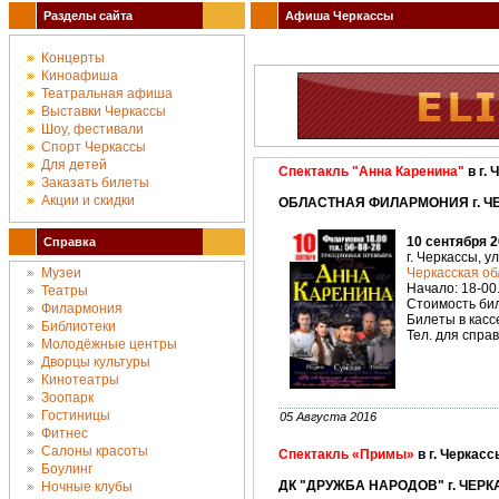
Разделы сайта
Афиша Черкассы
Концерты
Киноафиша
Театральная афиша
Выставки Черкассы
Шоу, фестивали
Спорт Черкассы
Для детей
Спектакль "Анна Каренина"
в г.
Заказать билеты
Акции и скидки
ОБЛАСТНАЯ ФИЛАРМОНИЯ г. ЧЕ
10 сентября 2
Справка
г. Черкассы, у
Музеи
Черкасская о
Начало: 18-00
Театры
Стоимость бил
Филармония
Билеты в касс
Библиотеки
Тел. для справ
Молодёжные центры
Дворцы культуры
Кинотеатры
Зоопарк
Гостиницы
05 Августа 2016
Фитнес
Салоны красоты
Спектакль «Примы»
в г. Черкасс
Боулинг
ДК "ДРУЖБА НАРОДОВ" г. ЧЕРК
Ночные клубы