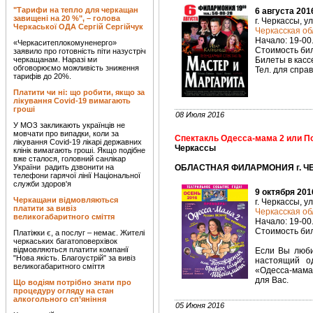
"Тарифи на тепло для черкащан
6 августа 201
завищені на 20 %", – голова
г. Черкассы, у
Черкаської ОДА Сергій Сергійчук
Черкасская о
Начало: 19-00
«Черкаситеплокомуненерго»
Стоимость биле
заявило про готовність піти назустріч
черкащанам. Наразі ми
Билеты в касс
обговорюємо можливість зниження
Тел. для справ
тарифів до 20%.
Платити чи ні: що робити, якщо за
лікування Covid-19 вимагають
гроші
08 Июля 2016
У МОЗ закликають українців не
мовчати про випадки, коли за
Спектакль Одесса-мама 2 или П
лікування Covid-19 лікарі державних
Черкассы
клінік вимагають гроші. Якщо подібне
вже сталося, головний санлікар
України радить дзвонити на
ОБЛАСТНАЯ ФИЛАРМОНИЯ г. ЧЕ
телефони гарячої лінії Національної
служби здоров'я
9 октября 201
Черкащани відмовляються
г. Черкассы, у
платити за вивіз
Черкасская о
великогабаритного сміття
Начало: 19-00
Стоимость биле
Платіжки є, а послуг – немає. Жителі
черкаських багатоповерхівок
відмовляються платити компанії
Если Вы люби
"Нова якість. Благоустрій" за вивіз
настоящий о
великогабаритного сміття
«Одесса-мама
для Вас.
Що водіям потрібно знати про
процедуру огляду на стан
алкогольного сп’яніння
05 Июня 2016