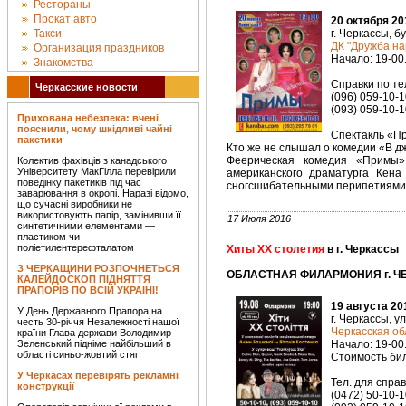
Рестораны
Прокат авто
20 октября 20
Такси
г. Черкассы, б
ДК "Дружба на
Организация праздников
Начало: 19-00
Знакомства
Справки по тел
Черкасские новости
(096) 059-10-1
(093) 059-10-1
Прихована небезпека: вчені
пояснили, чому шкідливі чайні
Спектакль «П
пакетики
Кто же не слышал о комедии «В д
Феерическая комедия «Примы»
Колектив фахівців з канадського
Університету МакГілла перевірили
американского драматурга Кен
поведінку пакетиків під час
сногсшибательными перипетиями.
заварювання в окропі. Наразі відомо,
що сучасні виробники не
використовують папір, замінивши її
17 Июля 2016
синтетичними елементами —
пластиком чи
поліетилентерефталатом
Хиты ХХ столетия
в г. Черкассы
З ЧЕРКАЩИНИ РОЗПОЧНЕТЬСЯ
ОБЛАСТНАЯ ФИЛАРМОНИЯ г. ЧЕ
КАЛЕЙДОСКОП ПІДНЯТТЯ
ПРАПОРІВ ПО ВСІЙ УКРАЇНІ!
19 августа 20
У День Державного Прапора на
г. Черкассы, у
честь 30-річчя Незалежності нашої
Черкасская о
країни Глава держави Володимир
Зеленський підніме найбільший в
Начало: 19-00
області синьо-жовтий стяг
Стоимость биле
У Черкасах перевірять рекламні
Тел. для справ
конструкції
(0472) 50-10-1