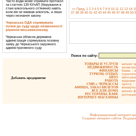
Часто водій може отримати протокол
за статтею 130 КУпАП (Керування в
стані алкогольного сп’яніння) навіть
<< Пред.
1
2
3
4
5
6
7
8
9
10
11
12
13
14
1
коли він не вживав алкоголь, а лише
37
38
39
40
41
42
43
44
45
46
47
48
49
50
через незнання закону
Черкаська ОДА спрямувала
позов до суду щодо незаконності
рішення міськвиконкому
Черкаська обласна державна
адміністрація спрямувала позовну
заяву до Черкаського окружного
адміністративного суду
Поиск по сайту:
ТОВАРЫ И УСЛУГИ
каталог 
НЕДВИЖИМОСТЬ
жилая не
ФИНАНСЫ
банки
|
ТУРИЗМ, ОТДЫХ
туристиче
АВТО
автосало
Добавить предприятие
РАБОТА
кадровые 
СМИ г. ЧЕРКАССЫ
пресса
|
АФИША, ЗАКАЗ БИЛЕТОВ
концерты
ВСЕ ДЛЯ ДОМА
каталог 
РЕСТОРАНЫ, КАФЕ
ресторан
ИНТЕРНЕТ-МАГАЗИНЫ
Информационный интернет-цен
Создание интернет-сайтов. Поддерж