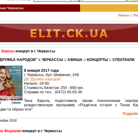
ша Черкассы
Афиша г. Черкас
а Кароль
концерт в г. Черкассы
"ДРУЖБА НАРОДОВ" г. ЧЕРКАССЫ :: АФИША :: КОНЦЕРТЫ :: СПЕКТАКЛИ
8 января 2017 года
г. Черкассы, бул. Шевченко, 249
ДК "Дружба народов".
Начало: 19-00.
Стоимость билетов: 250 - 890 грн.
Справки по тел. : (0472) 45-05-46
Тина Кароль подготовила своим поклонникам сюрпр
рождественскую программу «Рiздв’яна iсторiя з Тiною Ка
дки та обрані хіти"
Подробне
оября 2016
на Федишин
концерт в г. Черкассы