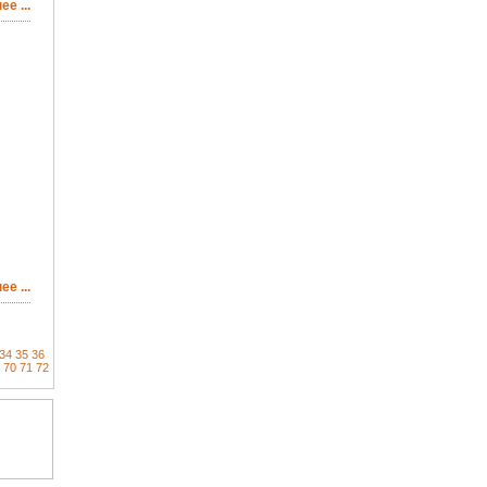
е ...
е ...
34
35
36
70
71
72