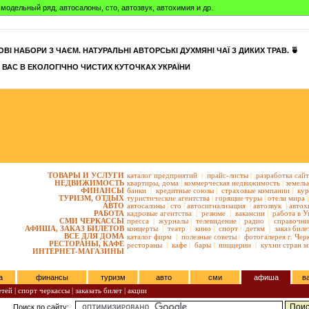
модельный ряд, автосалоны, сто, автозвук, автохимия и др.
ВІ НАБОРИ З ЧАЄМ. НАТУРАЛЬНІ АВТОРСЬКІ ДУХМЯНІ ЧАЇ З ДИКИХ ТРАВ. 🍵
 ВАС В ЕКОЛОГІЧНО ЧИСТИХ КУТОЧКАХ УКРАЇНИ
ТОВАРЫ И УСЛУГИ
каталог предприятий
|
прайс-листы
|
разработка сай
НЕДВИЖИМОСТЬ
квартиры,
дома
|
коммерческая недвижимость
|
земель
ФИНАНСЫ
банки
|
кредитные союзы
|
страховые компании
|
кур
ТУРИЗМ, ОТДЫХ
туристические агентства
|
горящие туры
|
отели мира
|
АВТО
автосалоны
|
сто
|
автосигнализация
|
автозвук
|
автох
РАБОТА
кадровые агентства
|
резюме
|
вакансии
|
работа в У
СМИ ЧЕРКАССЫ
пресса
|
журналы
|
телевидение
|
радио
|
справочни
АФИША, ЗАКАЗ БИЛЕТОВ
концерты
|
театр
|
кино
|
спорт
|
детям
|
заказ биле
ВСЕ ДЛЯ ДОМА
каталог фирм
|
полезные советы
|
фотогалерея г. Чер
РЕСТОРАНЫ, КАФЕ
рестораны
|
кафе
|
бары
|
пиццерии
|
кухни стран м
ИНТЕРНЕТ-МАГАЗИНЫ
а
финансы
туризм
авто
сми
афиша
в
етей
|
спорт черкассы
|
заказать билет
|
акции
Поиск по сайту: