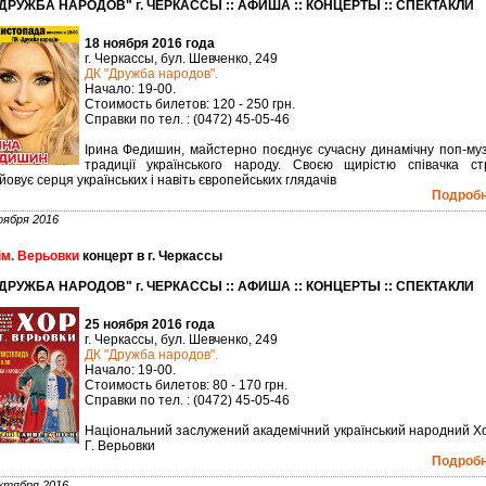
"ДРУЖБА НАРОДОВ" г. ЧЕРКАССЫ :: АФИША :: КОНЦЕРТЫ :: СПЕКТАКЛИ
18 ноября 2016 года
г. Черкассы, бул. Шевченко, 249
ДК "Дружба народов".
Начало: 19-00.
Стоимость билетов: 120 - 250 грн.
Справки по тел. : (0472) 45-05-46
Ірина Федишин, майстерно поєднує сучасну динамічну поп-муз
традиції українського народу. Своєю щирістю співачка ст
йовує серця українських і навіть європейських глядачів
Подробне
оября 2016
ім. Верьовки
концерт в г. Черкассы
"ДРУЖБА НАРОДОВ" г. ЧЕРКАССЫ :: АФИША :: КОНЦЕРТЫ :: СПЕКТАКЛИ
25 ноября 2016 года
г. Черкассы, бул. Шевченко, 249
ДК "Дружба народов".
Начало: 19-00.
Стоимость билетов: 80 - 170 грн.
Справки по тел. : (0472) 45-05-46
Національний заслужений академічний український народний Хо
Г. Верьовки
Подробне
ктября 2016