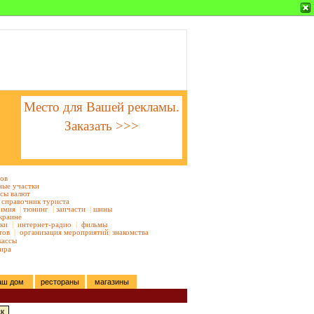
Место для Вашей рекламы.
Заказать >>>
тов
ные участки
сы валют
справочник туриста
имия
|
тюнинг
|
запчасти
|
шины
краине
ки
|
интернет-радио
|
фильмы
тов
|
организация мероприятий
|
знакомства
кассы
ира
аш дом
рестораны
магазины