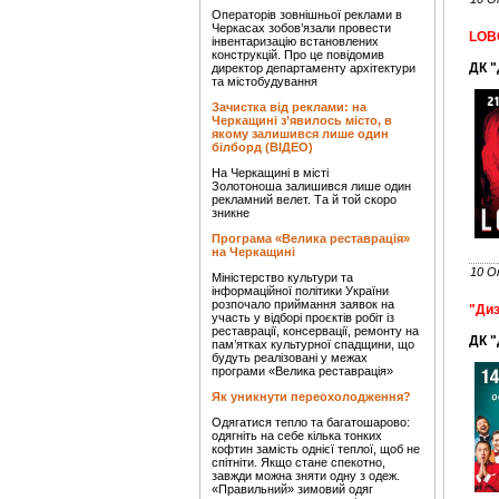
Операторів зовнішньої реклами в
Черкасах зобов’язали провести
LOB
інвентаризацію встановлених
конструкцій. Про це повідомив
ДК 
директор департаменту архітектури
та містобудування
Зачистка від реклами: на
Черкащині з’явилось місто, в
якому залишився лише один
білборд (ВІДЕО)
На Черкащині в місті
Золотоноша залишився лише один
рекламний велет. Та й той скоро
зникне
Програма «Велика реставрація»
на Черкащині
10 О
Міністерство культури та
інформаційної політики України
розпочало приймання заявок на
"Ди
участь у відборі проєктів робіт із
реставрації, консервації, ремонту на
ДК 
пам’ятках культурної спадщини, що
будуть реалізовані у межах
програми «Велика реставрація»
Як уникнути переохолодження?
Одягатися тепло та багатошарово:
одягніть на себе кілька тонких
кофтин замість однієї теплої, щоб не
спітніти. Якщо стане спекотно,
завжди можна зняти одну з одеж.
«Правильний» зимовий одяг