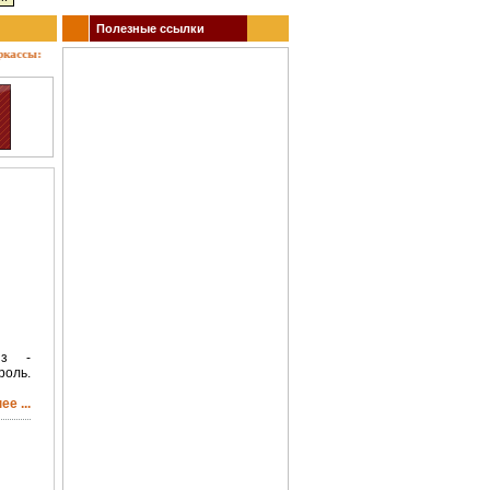
Полезные ссылки
сы: кино, театр, концерты, спектакли, гастроли, выставки, акции, музеи, спорт. Заказ 
из -
роль.
е ...