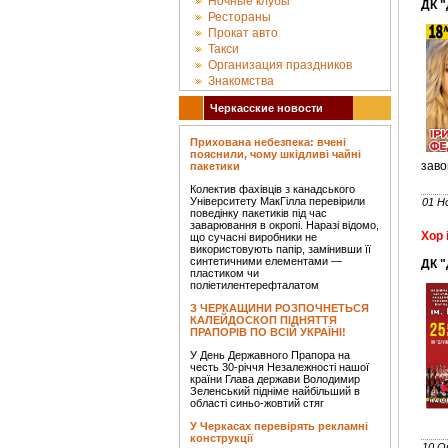
Ночные клубы
ДК 
Рестораны
Прокат авто
Такси
Организация праздников
Знакомства
Черкасские новости
Прихована небезпека: вчені
пояснили, чому шкідливі чайні
заво
пакетики
Колектив фахівців з канадського
Університету МакГілла перевірили
01 Н
поведінку пакетиків під час
заварювання в окропі. Наразі відомо,
Хор 
що сучасні виробники не
використовують папір, замінивши її
синтетичними елементами —
ДК 
пластиком чи
поліетилентерефталатом
З ЧЕРКАЩИНИ РОЗПОЧНЕТЬСЯ
КАЛЕЙДОСКОП ПІДНЯТТЯ
ПРАПОРІВ ПО ВСІЙ УКРАЇНІ!
У День Державного Прапора на
честь 30-річчя Незалежності нашої
країни Глава держави Володимир
Зеленський підніме найбільший в
області синьо-жовтий стяг
У Черкасах перевірять рекламні
конструкції
10 О