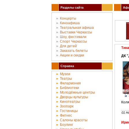
Разделы сайта
Афи
Концерты
Киноафиша
Театральная афиша
Выставки Черкассы
Шоу, фестивали
Спорт Черкассы
Для детей
Тин
Заказать билеты
Акции и скидки
ДК 
Справка
Музеи
Театры
Филармония
Библиотеки
Молодёжные центры
Дворцы культуры
Кинотеатры
Коля
Зоопарк
Гостиницы
01 Н
Фитнес
Салоны красоты
Ири
Боулинг