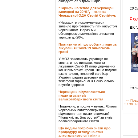
складається з трьох шарів
"Тарифи на тепло для черкащан
10 О
завищені на 20 %", – голова
Черкаської ОДА Сергій Сергійчук
Студ
«Черкаситеплокомуненерго»
заявило про готовність піти назустріч
ДК 
черкащанам. Наразі ми
обговорюємо можливість зниження
тарифів до 20%.
Платити чи ні: що робити, якщо за
лікування Covid-19 вимагають
гроші
У МОЗ закликають українців не
мовчати про випадки, коли за
лікування Covid-19 лікарі державних
клінік вимагають гроші. Якщо подібне
вже сталося, головний санлікар
України радить дзвонити на
телефони гарячої лінії Національної
служби здоров'я
10 О
Черкащани відмовляються
платити за вивіз
великогабаритного сміття
<< Пред
37
38
39
Платіжки є, а послуг – немає. Жителі
черкаських багатоповерхівок
відмовляються платити компанії
"Нова якість. Благоустрій" за вивіз
великогабаритного сміття
Що водіям потрібно знати про
процедуру огляду на стан
алкогольного сп’яніння