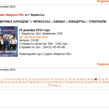
Подробне
ктября 2016
ия «Квартал 95»
в г. Черкассы
"ДРУЖБА НАРОДОВ" г. ЧЕРКАССЫ :: АФИША :: КОНЦЕРТЫ :: СПЕКТАКЛИ
26 декабря 2016 года
г. Черкассы, бул. Шевченко, 249
ДК "Дружба народов".
Начало: 19-00.
Стоимость билетов: 350 - 1350 грн.
Справки по тел. : (0472) 45-05-46
Новогодний тур Студии «Квартал 95»
Подробне
ктября 2016
.
1
2
3
4
5
6
7
8
9
10
11
12
13
14
15
16
17
18
19
20
21
22
23
24
25
26
27
28
29
30
31
32
33
40
41
42
43
44
45
46
47
48
49
50
51
52
53
54
55
56
57
58
59
60
61
62
63
64
65
66
67
68
69
73
След. >>