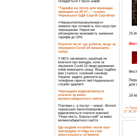
складається з трьох шарів
"Тарифи на тепло для черкащан
завищені на 20 %", – голова
Черкаської ОДА Сергій Сергійчук
«Черкаситеплокомуненерго»
заявило про готовність піти назустріч
черкащанам. Наразі ми
обговорюємо можливість зниження
25 И
тарифів до 20%.
Фест
Платити чи ні: що робити, якщо за
лікування Covid-19 вимагають
гроші
У МОЗ закликають українців не
мовчати про випадки, коли за
лікування Covid-19 лікарі державних
клінік вимагають гроші. Якщо подібне
Фест
вже сталося, головний санлікар
України радить дзвонити на
Перш
телефони гарячої лінії Національної
служби здоров'я
для 
Черкащани відмовляються
платити за вивіз
28 М
великогабаритного сміття
Платіжки є, а послуг – немає. Жителі
<< Пред
черкаських багатоповерхівок
37
38
39
відмовляються платити компанії
"Нова якість. Благоустрій" за вивіз
великогабаритного сміття
Що водіям потрібно знати про
процедуру огляду на стан
алкогольного сп’яніння