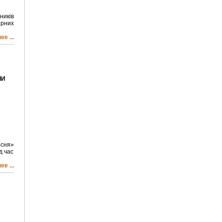
ників
ерних
е ...
ЛИ
есня»
д час
е ...