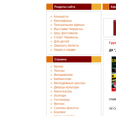
Разделы сайта
Афи
Концерты
Киноафиша
Театральная афиша
Выставки Черкассы
Шоу, фестивали
Спорт Черкассы
Для детей
Гру
Заказать билеты
Акции и скидки
ДК 
Справка
Музеи
Театры
Филармония
Библиотеки
Молодёжные центры
Дворцы культуры
Кинотеатры
Зоопарк
глав
Гостиницы
Фитнес
Салоны красоты
04 С
Боулинг