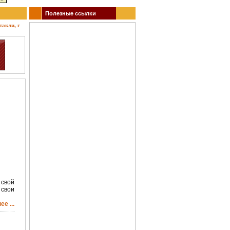
Полезные ссылки
ли, гастроли, выставки, акции, музеи, спорт. Заказ билетов.
 свой
 свои
е ...