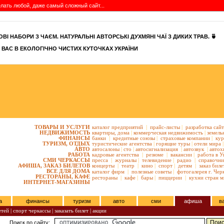
сделать любой, даже самый сложный сайт...
ВІ НАБОРИ З ЧАЄМ. НАТУРАЛЬНІ АВТОРСЬКІ ДУХМЯНІ ЧАЇ З ДИКИХ ТРАВ. 🍵
 ВАС В ЕКОЛОГІЧНО ЧИСТИХ КУТОЧКАХ УКРАЇНИ
ТОВАРЫ И УСЛУГИ
каталог предприятий
|
прайс-листы
|
разработка сай
НЕДВИЖИМОСТЬ
квартиры,
дома
|
коммерческая недвижимость
|
земель
ФИНАНСЫ
банки
|
кредитные союзы
|
страховые компании
|
кур
ТУРИЗМ, ОТДЫХ
туристические агентства
|
горящие туры
|
отели мира
|
АВТО
автосалоны
|
сто
|
автосигнализация
|
автозвук
|
автох
РАБОТА
кадровые агентства
|
резюме
|
вакансии
|
работа в У
СМИ ЧЕРКАССЫ
пресса
|
журналы
|
телевидение
|
радио
|
справочни
АФИША, ЗАКАЗ БИЛЕТОВ
концерты
|
театр
|
кино
|
спорт
|
детям
|
заказ биле
ВСЕ ДЛЯ ДОМА
каталог фирм
|
полезные советы
|
фотогалерея г. Чер
РЕСТОРАНЫ, КАФЕ
рестораны
|
кафе
|
бары
|
пиццерии
|
кухни стран м
ИНТЕРНЕТ-МАГАЗИНЫ
а
финансы
туризм
авто
сми
афиша
в
етей
|
спорт черкассы
|
заказать билет
|
акции
Поиск по сайту: