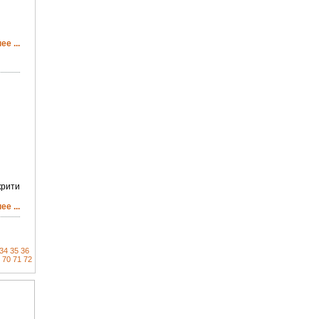
е ...
крити
е ...
34
35
36
70
71
72