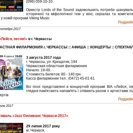
(096) 059-10-10
Оркестр Lords of the Sound задовольнить потреби шануваль
історичної та міфологічної тем у кіно, серіалах та комп’ют
х у новій програмі Viking Music
Подробне
ентября 2017
«Лейся, песня!»
в г. Черкассы
АСТНАЯ ФИЛАРМОНИЯ г. ЧЕРКАССЫ :: АФИША :: КОНЦЕРТЫ :: СПЕКТАК
3 августа 2017 года
г. Черкассы, ул. Крещатик, 194
Черкасская областная филармония
Начало: 19-00.
Стоимость билетов: 80 - 140 грн.
Касса филармонии тел.: (0472) 45-01-61
Всі пісні представлені в концертній програмі ВІА «Лейся, п
глядачі пам'ятають напам'ять і співають разом з артистами пі
ертів
Подробне
юля 2017
иваль «Jazz Dилижанс Черкаси-2017»
29 липня 2017 року
м. Черкаси,