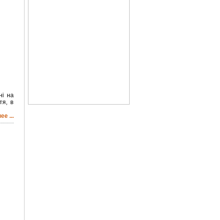
ні на
тя, в
е ...