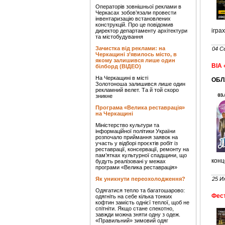
Операторів зовнішньої реклами в
Черкасах зобов’язали провести
інвентаризацію встановлених
конструкцій. Про це повідомив
ігра
директор департаменту архітектури
та містобудування
Зачистка від реклами: на
04 С
Черкащині з’явилось місто, в
якому залишився лише один
ВІА 
білборд (ВІДЕО)
На Черкащині в місті
ОБЛ
Золотоноша залишився лише один
рекламний велет. Та й той скоро
зникне
Програма «Велика реставрація»
на Черкащині
Міністерство культури та
інформаційної політики України
розпочало приймання заявок на
участь у відборі проєктів робіт із
реставрації, консервації, ремонту на
пам’ятках культурної спадщини, що
конц
будуть реалізовані у межах
програми «Велика реставрація»
Як уникнути переохолодження?
25 И
Одягатися тепло та багатошарово:
Фест
одягніть на себе кілька тонких
кофтин замість однієї теплої, щоб не
спітніти. Якщо стане спекотно,
завжди можна зняти одну з одеж.
«Правильний» зимовий одяг