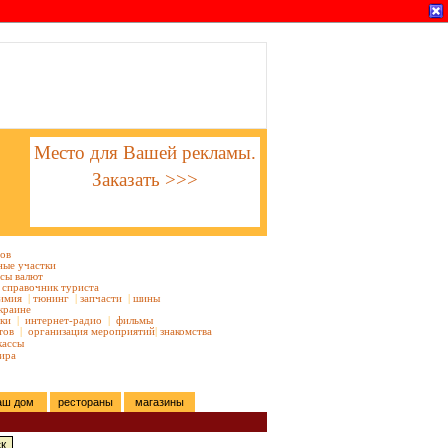
Место для Вашей рекламы.
Заказать >>>
тов
ные участки
сы валют
справочник туриста
имия
|
тюнинг
|
запчасти
|
шины
краине
ки
|
интернет-радио
|
фильмы
тов
|
организация мероприятий
|
знакомства
кассы
ира
аш дом
рестораны
магазины