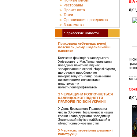
Ночные клубы
ВІА
Рестораны
Прокат авто
ДК 
Такси
Организация праздников
Знакомства
Черкасские новости
Прихована небезпека: вчені
пояснили, чому шкідливі чайні
пакетики
Колектив фахівців з канадського
Пісн
Університету МакГілла перевірили
грам
поведінку пакетиків під час
кожн
заварювання в окропі. Наразі відомо,
що сучасні виробники не
використовують папір, замінивши її
04 С
синтетичними елементами —
пластиком чи
поліетилентерефталатом
Орке
З ЧЕРКАЩИНИ РОЗПОЧНЕТЬСЯ
ДК 
КАЛЕЙДОСКОП ПІДНЯТТЯ
ПРАПОРІВ ПО ВСІЙ УКРАЇНІ!
У День Державного Прапора на
честь 30-річчя Незалежності нашої
країни Глава держави Володимир
Зеленський підніме найбільший в
області синьо-жовтий стяг
У Черкасах перевірять рекламні
конструкції