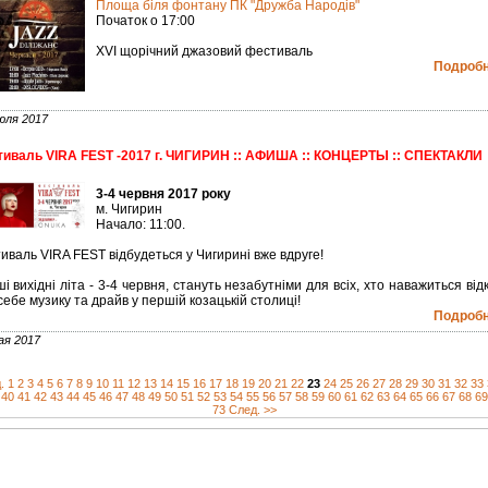
Площа біля фонтану ПК "Дружба Народів"
Початок о 17:00
XVI щорічний джазовий фестиваль
Подробне
юля 2017
иваль VIRA FEST -2017 г. ЧИГИРИН :: АФИША :: КОНЦЕРТЫ :: СПЕКТАКЛИ
3-4 червня 2017 року
м. Чигирин
Начало: 11:00.
иваль VIRA FEST відбудеться у Чигирині вже вдруге!
і вихідні літа - 3-4 червня, стануть незабутніми для всіх, хто наважиться від
себе музику та драйв у першій козацькій столиці!
Подробне
ая 2017
.
1
2
3
4
5
6
7
8
9
10
11
12
13
14
15
16
17
18
19
20
21
22
23
24
25
26
27
28
29
30
31
32
33
40
41
42
43
44
45
46
47
48
49
50
51
52
53
54
55
56
57
58
59
60
61
62
63
64
65
66
67
68
69
73
След. >>