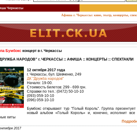
ша Черкассы
Афиша г. Черкассы: кино, театр, концерты, спектак
ппа Бумбокс
концерт в г. Черкассы
"ДРУЖБА НАРОДОВ" г. ЧЕРКАССЫ :: АФИША :: КОНЦЕРТЫ :: СПЕКТАКЛИ
12 октября 2017 года
г. Черкассы, бул. Шевченко, 249
ДК "Дружба народов"
Начало: 19-00.
Стоимость билетов: 299 - 699 грн.
Справки по тел.: (0472) 50-10-10
(093) 059-10-10
(096) 059-10-10
Бумбокс открывают тур "Голый Король". Группа презентует
новый альбом «Голый Король» и, конечно, исполнит все
ные хиты
Подробне
ентября 2017