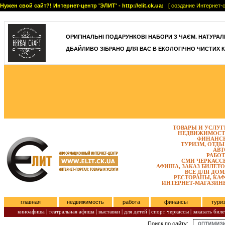
Нужен свой сайт?! Интернет-центр 'ЭЛИТ' - http://elit.ck.ua:
[ создание Интернет-с
]
ОРИГІНАЛЬНІ ПОДАРУНКОВІ НАБОРИ З ЧАЄМ. НАТУРАЛЬН
ДБАЙЛИВО ЗІБРАНО ДЛЯ ВАС В ЕКОЛОГІЧНО ЧИСТИХ К
ТОВАРЫ И УСЛУГ
НЕДВИЖИМОСТ
ФИНАНС
ТУРИЗМ, ОТДЫ
АВТ
РАБОТ
СМИ ЧЕРКАСС
АФИША, ЗАКАЗ БИЛЕТО
ВСЕ ДЛЯ ДОМ
РЕСТОРАНЫ, КАФ
ИНТЕРНЕТ-МАГАЗИН
главная
недвижимость
работа
финансы
тури
киноафиша
|
театральная афиша
|
выставки
|
для детей
|
спорт черкассы
|
заказать биле
Поиск по сайту:
Четверг, Август 06, 2026.