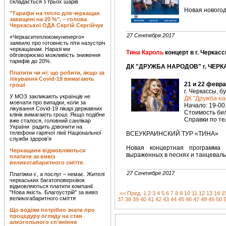
складається з трьох шарів
Новая нового
"Тарифи на тепло для черкащан
завищені на 20 %", – голова
Черкаської ОДА Сергій Сергійчук
27 Сентября 2017
«Черкаситеплокомуненерго»
заявило про готовність піти назустріч
черкащанам. Наразі ми
Тина Кароль
концерт в г. Черкас
обговорюємо можливість зниження
тарифів до 20%.
ДК "ДРУЖБА НАРОДОВ" г. ЧЕРК
Платити чи ні: що робити, якщо за
лікування Covid-19 вимагають
21 и 22 февра
гроші
г. Черкассы, б
У МОЗ закликають українців не
ДК "Дружба на
мовчати про випадки, коли за
Начало: 19-00
лікування Covid-19 лікарі державних
Стоимость биле
клінік вимагають гроші. Якщо подібне
Справки по тел
вже сталося, головний санлікар
України радить дзвонити на
телефони гарячої лінії Національної
ВСЕУКРАИНСКИЙ ТУР «ТИНА»
служби здоров'я
Новая концертная программа 
Черкащани відмовляються
выраженных в песнях и танцеваль
платити за вивіз
великогабаритного сміття
27 Сентября 2017
Платіжки є, а послуг – немає. Жителі
черкаських багатоповерхівок
відмовляються платити компанії
"Нова якість. Благоустрій" за вивіз
<< Пред.
1
2
3
4
5
6
7
8
9
10
11
12
13
14
1
великогабаритного сміття
37
38
39
40
41
42
43
44
45
46
47
48
49
50
Що водіям потрібно знати про
процедуру огляду на стан
алкогольного сп’яніння