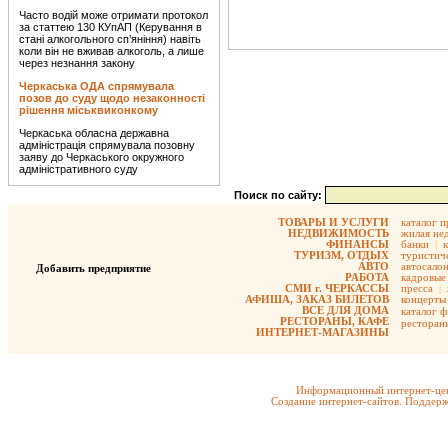
Часто водій може отримати протокол
за статтею 130 КУпАП (Керування в
стані алкогольного сп’яніння) навіть
коли він не вживав алкоголь, а лише
через незнання закону
Черкаська ОДА спрямувала
позов до суду щодо незаконності
рішення міськвиконкому
Черкаська обласна державна
адміністрація спрямувала позовну
заяву до Черкаського окружного
адміністративного суду
Поиск по сайту:
ТОВАРЫ И УСЛУГИ
каталог 
НЕДВИЖИМОСТЬ
жилая не
ФИНАНСЫ
банки
|
ТУРИЗМ, ОТДЫХ
туристиче
АВТО
автосало
Добавить предприятие
РАБОТА
кадровые 
СМИ г. ЧЕРКАССЫ
пресса
|
АФИША, ЗАКАЗ БИЛЕТОВ
концерты
ВСЕ ДЛЯ ДОМА
каталог 
РЕСТОРАНЫ, КАФЕ
ресторан
ИНТЕРНЕТ-МАГАЗИНЫ
Информационный интернет-цен
Создание интернет-сайтов. Поддерж