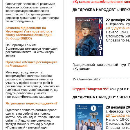
«Кутаиси» ансамбль песни и тан
Операторів зовнішньої реклами в
Черкасах зобов’язали провести
ДК "ДРУЖБА НАРОДОВ" г. ЧЕРК
інвентаризацію встановлених
конструкцій. Про це повідомив
директор департаменту архітектури
22 декабря 20
та містобудування
г. Черкассы, б
Зачистка від реклами: на
ДК "Дружба на
Черкащині з’явилось місто, в
Начало: 19-00
якому залишився лише один
Стоимость биле
білборд (ВІДЕО)
Справки по тел
На Черкащині в місті
Золотоноша залишився лише один
рекламний велет. Та й той скоро
зникне
Програма «Велика реставрація»
Грандиозный гастрольный тур Г
на Черкащині
«Кутаиси»
Міністерство культури та
інформаційної політики України
розпочало приймання заявок на
27 Сентября 2017
участь у відборі проєктів робіт із
реставрації, консервації, ремонту на
Студия "Квартал 95"
концерт в г
пам’ятках культурної спадщини, що
будуть реалізовані у межах
програми «Велика реставрація»
ДК "ДРУЖБА НАРОДОВ" г. ЧЕРК
Як уникнути переохолодження?
28 декабря 20
Одягатися тепло та багатошарово:
г. Черкассы, б
одягніть на себе кілька тонких
ДК "Дружба на
кофтин замість однієї теплої, щоб не
Начало: 19-00
спітніти. Якщо стане спекотно,
Стоимость биле
завжди можна зняти одну з одеж.
«Правильний» зимовий одяг
Справки по тел