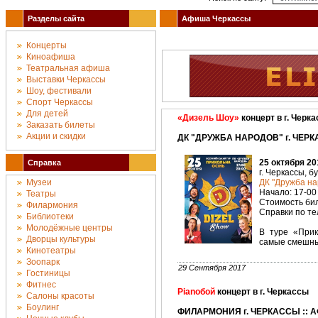
Разделы сайта
Афиша Черкассы
Концерты
Киноафиша
Театральная афиша
Выставки Черкассы
Шоу, фестивали
Спорт Черкассы
Для детей
«Дизель Шоу»
концерт в г. Черк
Заказать билеты
Акции и скидки
ДК "ДРУЖБА НАРОДОВ" г. ЧЕРК
25 октября 20
Справка
г. Черкассы, б
Музеи
ДК "Дружба на
Начало: 17-00 
Театры
Стоимость биле
Филармония
Справки по тел
Библиотеки
Молодёжные центры
В туре «Прик
Дворцы культуры
самые смешны
Кинотеатры
Зоопарк
29 Сентября 2017
Гостиницы
Фитнес
Pianoбой
концерт в г. Черкассы
Салоны красоты
Боулинг
ФИЛАРМОНИЯ г. ЧЕРКАССЫ :: А