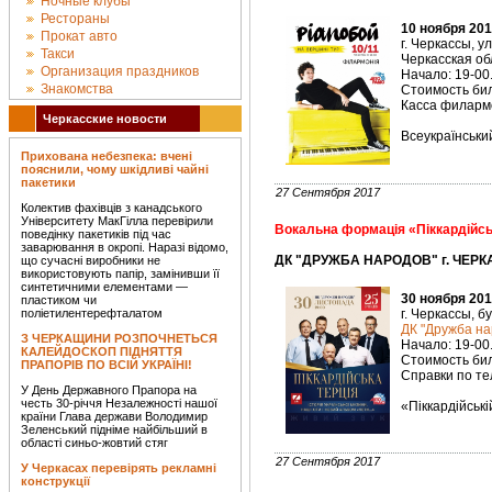
Ночные клубы
Рестораны
10 ноября 201
Прокат авто
г. Черкассы, у
Такси
Черкасская о
Организация праздников
Начало: 19-00
Знакомства
Стоимость биле
Касса филармо
Черкасские новости
Всеукраїнськи
Прихована небезпека: вчені
пояснили, чому шкідливі чайні
пакетики
27 Сентября 2017
Колектив фахівців з канадського
Університету МакГілла перевірили
Вокальна формація «Піккардійсь
поведінку пакетиків під час
заварювання в окропі. Наразі відомо,
ДК "ДРУЖБА НАРОДОВ" г. ЧЕРК
що сучасні виробники не
використовують папір, замінивши її
синтетичними елементами —
30 ноября 201
пластиком чи
поліетилентерефталатом
г. Черкассы, б
ДК "Дружба на
З ЧЕРКАЩИНИ РОЗПОЧНЕТЬСЯ
Начало: 19-00
КАЛЕЙДОСКОП ПІДНЯТТЯ
Стоимость биле
ПРАПОРІВ ПО ВСІЙ УКРАЇНІ!
Справки по тел
У День Державного Прапора на
честь 30-річчя Незалежності нашої
«Піккардійській
країни Глава держави Володимир
Зеленський підніме найбільший в
області синьо-жовтий стяг
27 Сентября 2017
У Черкасах перевірять рекламні
конструкції