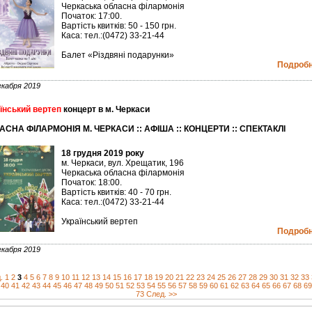
Черкаська обласна філармонія
Початок: 17:00.
Вартість квитків: 50 - 150 грн.
Каса: тел.:(0472) 33-21-44
Балет «Різдвяні подарунки»
Подробне
екабря 2019
їнський вертеп
концерт в м. Черкаси
АСНА ФІЛАРМОНІЯ М. ЧЕРКАСИ :: АФІША :: КОНЦЕРТИ :: СПЕКТАКЛІ
18 грудня 2019 року
м. Черкаси, вул. Хрещатик, 196
Черкаська обласна філармонія
Початок: 18:00.
Вартість квитків: 40 - 70 грн.
Каса: тел.:(0472) 33-21-44
Український вертеп
Подробне
екабря 2019
.
1
2
3
4
5
6
7
8
9
10
11
12
13
14
15
16
17
18
19
20
21
22
23
24
25
26
27
28
29
30
31
32
33
40
41
42
43
44
45
46
47
48
49
50
51
52
53
54
55
56
57
58
59
60
61
62
63
64
65
66
67
68
69
73
След. >>