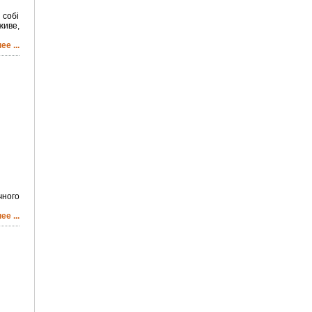
 собі
иве,
е ...
чного
е ...