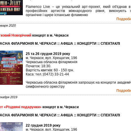
Flamenco Live – це унікальний арт-проект, який об'єднав в
професійних артистів міжнародного рівня, виконують ж
органічне і щире іспанське фламенко
Подробне
нваря 2020
ковий Новорічний
концерт в м. Черкаси
АСНА ФІЛАРМОНІЯ М. ЧЕРКАСИ :: АФІША :: КОНЦЕРТИ :: СПЕКТАКЛІ
25 та 26 грудня 2019 року
м. Черкаси, вул. Хрещатик, 196
Черкаська обласна філармонія
Початок: 18:30.
Вартість квитків: 60 - 150 грн.
Каса: тел.:(0472) 33-21-44
Черкаська обласна філармонія запрошує на концерти академі
симфонічного оркестру
Подробне
екабря 2019
т «Різдвяні подарунки»
концерт в м. Черкаси
АСНА ФІЛАРМОНІЯ М. ЧЕРКАСИ :: АФІША :: КОНЦЕРТИ :: СПЕКТАКЛІ
22 грудня 2019 року
м. Черкаси, вул. Хрещатик, 196