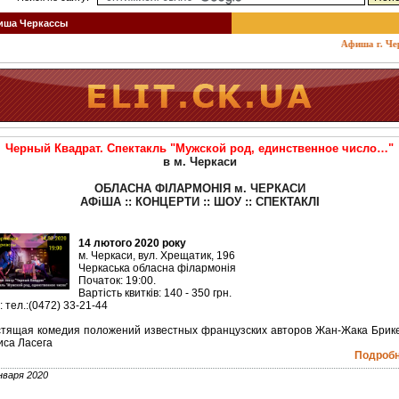
ша Черкассы
Афиша г. Черка
Черный Квадрат. Спектакль "Мужской род, единственное число…"
в м. Черкаси
ОБЛАСНА ФІЛАРМОНІЯ м. ЧЕРКАСИ
АФіША :: КОНЦЕРТИ :: ШОУ :: СПЕКТАКЛІ
14 лютого 2020 року
м. Черкаси, вул. Хрещатик, 196
Черкаська обласна філармонія
Початок: 19:00.
Вартість квитків: 140 - 350 грн.
: тел.:(0472) 33-21-44
тящая комедия положений известных французских авторов Жан-Жака Брик
са Ласега
Подробне
нваря 2020