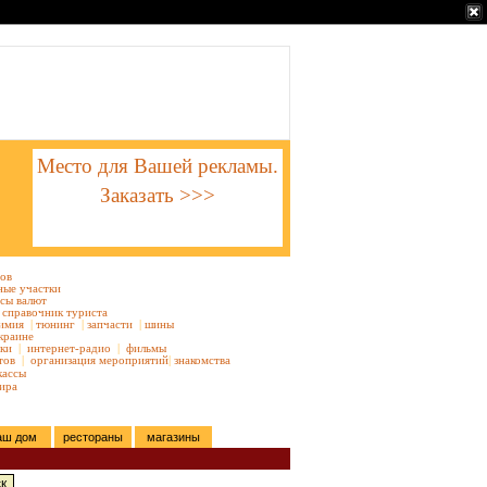
Место для Вашей рекламы.
Заказать >>>
тов
ные участки
сы валют
справочник туриста
имия
|
тюнинг
|
запчасти
|
шины
краине
ки
|
интернет-радио
|
фильмы
тов
|
организация мероприятий
|
знакомства
кассы
ира
аш дом
рестораны
магазины