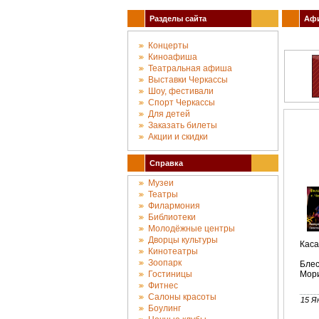
Разделы сайта
Афи
Концерты
Киноафиша
Театральная афиша
Выставки Черкассы
Шоу, фестивали
Спорт Черкассы
Для детей
Заказать билеты
Акции и скидки
Справка
Музеи
Театры
Филармония
Библиотеки
Молодёжные центры
Дворцы культуры
Каса
Кинотеатры
Зоопарк
Блес
Гостиницы
Мори
Фитнес
Салоны красоты
15 Я
Боулинг