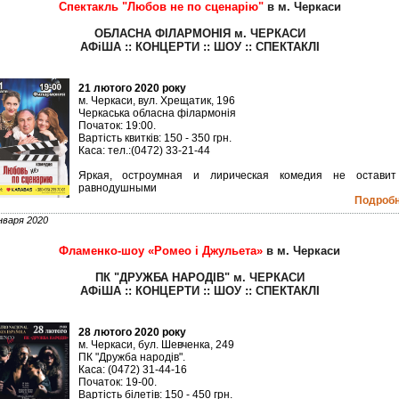
Спектакль "Любов не по сценарію"
в м. Черкаси
ОБЛАСНА ФІЛАРМОНІЯ м. ЧЕРКАСИ
АФіША :: КОНЦЕРТИ :: ШОУ :: СПЕКТАКЛІ
21 лютого 2020 року
м. Черкаси, вул. Хрещатик, 196
Черкаська обласна філармонія
Початок: 19:00.
Вартість квитків: 150 - 350 грн.
Каса: тел.:(0472) 33-21-44
Яркая, остроумная и лирическая комедия не оставит
равнодушными
Подробне
нваря 2020
Фламенко-шоу «Ромео і Джульета»
в м. Черкаси
ПК "ДРУЖБА НАРОДІВ" м. ЧЕРКАСИ
АФіША :: КОНЦЕРТИ :: ШОУ :: СПЕКТАКЛІ
28 лютого 2020 року
м. Черкаси, бул. Шевченка, 249
ПК "Дружба народів".
Каса: (0472) 31-44-16
Початок: 19-00.
Вартість білетів: 150 - 450 грн.