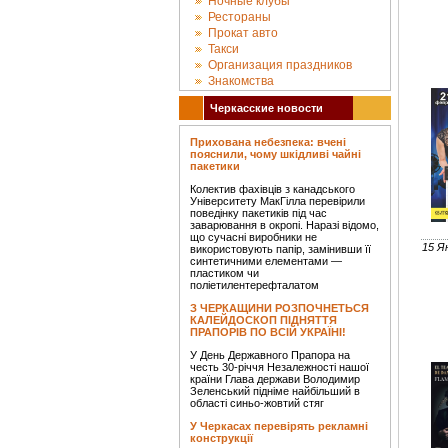
Ночные клубы
Рестораны
Прокат авто
Такси
Организация праздников
Знакомства
Черкасские новости
Прихована небезпека: вчені
пояснили, чому шкідливі чайні
пакетики
Колектив фахівців з канадського
Університету МакГілла перевірили
поведінку пакетиків під час
заварювання в окропі. Наразі відомо,
що сучасні виробники не
15 Я
використовують папір, замінивши її
синтетичними елементами —
пластиком чи
поліетилентерефталатом
З ЧЕРКАЩИНИ РОЗПОЧНЕТЬСЯ
КАЛЕЙДОСКОП ПІДНЯТТЯ
ПРАПОРІВ ПО ВСІЙ УКРАЇНІ!
У День Державного Прапора на
честь 30-річчя Незалежності нашої
країни Глава держави Володимир
Зеленський підніме найбільший в
області синьо-жовтий стяг
У Черкасах перевірять рекламні
конструкції