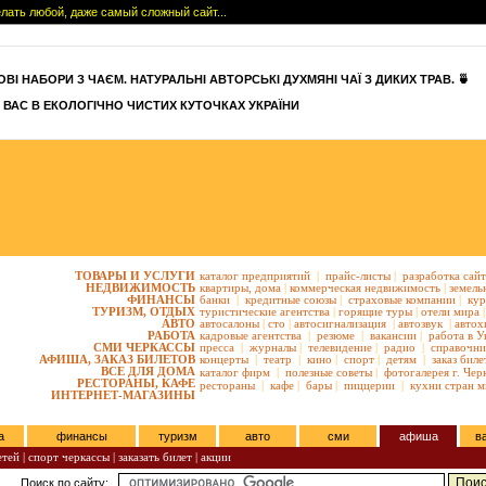
сделать любой, даже самый сложный сайт...
ВІ НАБОРИ З ЧАЄМ. НАТУРАЛЬНІ АВТОРСЬКІ ДУХМЯНІ ЧАЇ З ДИКИХ ТРАВ. 🍵
 ВАС В ЕКОЛОГІЧНО ЧИСТИХ КУТОЧКАХ УКРАЇНИ
ТОВАРЫ И УСЛУГИ
каталог предприятий
|
прайс-листы
|
разработка сай
НЕДВИЖИМОСТЬ
квартиры,
дома
|
коммерческая недвижимость
|
земель
ФИНАНСЫ
банки
|
кредитные союзы
|
страховые компании
|
кур
ТУРИЗМ, ОТДЫХ
туристические агентства
|
горящие туры
|
отели мира
|
АВТО
автосалоны
|
сто
|
автосигнализация
|
автозвук
|
автох
РАБОТА
кадровые агентства
|
резюме
|
вакансии
|
работа в У
СМИ ЧЕРКАССЫ
пресса
|
журналы
|
телевидение
|
радио
|
справочни
АФИША, ЗАКАЗ БИЛЕТОВ
концерты
|
театр
|
кино
|
спорт
|
детям
|
заказ биле
ВСЕ ДЛЯ ДОМА
каталог фирм
|
полезные советы
|
фотогалерея г. Чер
РЕСТОРАНЫ, КАФЕ
рестораны
|
кафе
|
бары
|
пиццерии
|
кухни стран м
ИНТЕРНЕТ-МАГАЗИНЫ
а
финансы
туризм
авто
сми
афиша
в
етей
|
спорт черкассы
|
заказать билет
|
акции
Поиск по сайту: