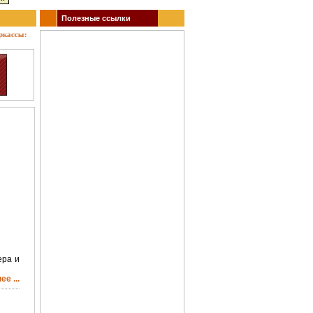
Полезные ссылки
ссы: кино, театр, концерты, спектакли, гастроли, выставки, акции, музеи, спорт. Заказ 
ера и
е ...