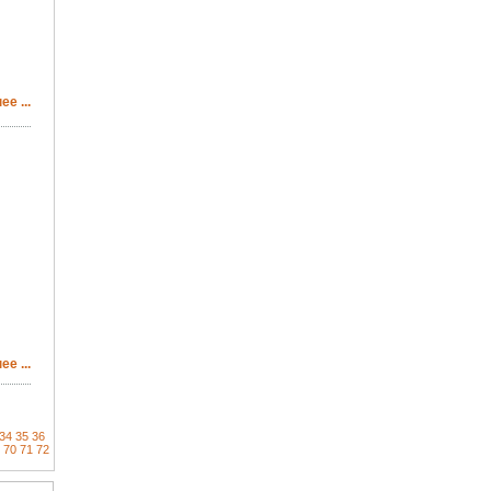
е ...
е ...
34
35
36
70
71
72