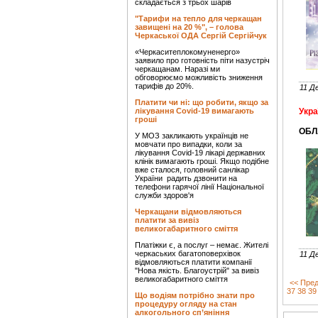
складається з трьох шарів
"Тарифи на тепло для черкащан
завищені на 20 %", – голова
Черкаської ОДА Сергій Сергійчук
«Черкаситеплокомуненерго»
заявило про готовність піти назустріч
черкащанам. Наразі ми
обговорюємо можливість зниження
тарифів до 20%.
11 Д
Платити чи ні: що робити, якщо за
лікування Covid-19 вимагають
Укра
гроші
ОБЛ
У МОЗ закликають українців не
мовчати про випадки, коли за
лікування Covid-19 лікарі державних
клінік вимагають гроші. Якщо подібне
вже сталося, головний санлікар
України радить дзвонити на
телефони гарячої лінії Національної
служби здоров'я
Черкащани відмовляються
платити за вивіз
великогабаритного сміття
Платіжки є, а послуг – немає. Жителі
черкаських багатоповерхівок
11 Д
відмовляються платити компанії
"Нова якість. Благоустрій" за вивіз
великогабаритного сміття
<< Пред
37
38
39
Що водіям потрібно знати про
процедуру огляду на стан
алкогольного сп’яніння