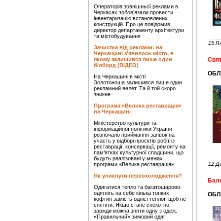
Операторів зовнішньої реклами в
Черкасах зобов’язали провести
інвентаризацію встановлених
конструкцій. Про це повідомив
директор департаменту архітектури
та містобудування
15 Я
Зачистка від реклами: на
Черкащині з’явилось місто, в
якому залишився лише один
Свят
білборд (ВІДЕО)
ОБЛ
На Черкащині в місті
Золотоноша залишився лише один
рекламний велет. Та й той скоро
зникне
Програма «Велика реставрація»
на Черкащині
Міністерство культури та
інформаційної політики України
розпочало приймання заявок на
участь у відборі проєктів робіт із
реставрації, консервації, ремонту на
пам’ятках культурної спадщини, що
будуть реалізовані у межах
12 Д
програми «Велика реставрація»
Як уникнути переохолодження?
Бале
Одягатися тепло та багатошарово:
одягніть на себе кілька тонких
ОБЛ
кофтин замість однієї теплої, щоб не
спітніти. Якщо стане спекотно,
завжди можна зняти одну з одеж.
«Правильний» зимовий одяг