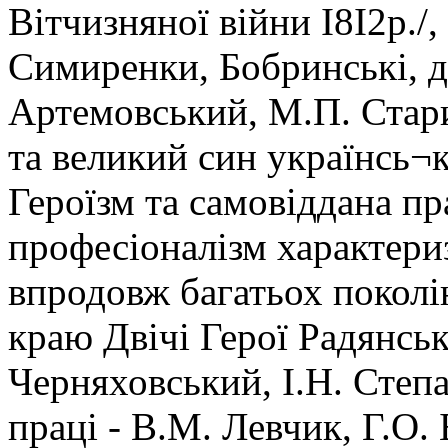
Вітчизняної війни І8І2р./
Симиренки, Бобринські, ді
Артемовський, М.П. Стар
та великий син українсь¬к
Героїзм та самовіддана пр
професіоналізм характери
впродовж багатьох поколі
краю Двічі Герої Радянськ
Черняховський, І.Н. Степа
праці - В.М. Левчик, Г.О.