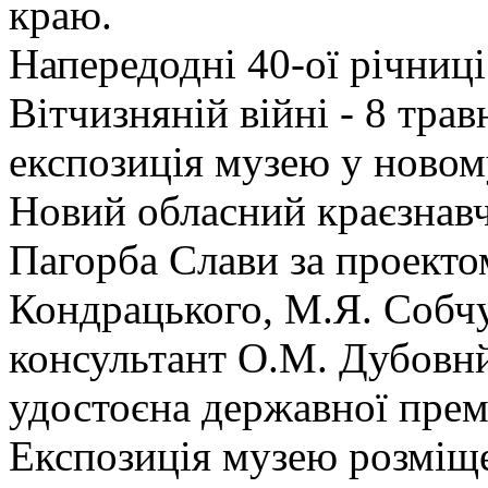
краю.
Напередодні 40-ої річниц
Вітчизняній війні - 8 тра
експозиція музею у новом
Новий обласний краєзнавч
Пагорба Слави за проектом
Кондрацького, М.Я. Собчу
консультант О.М. Дубовнй
удостоєна державної премі
Експозиція музею розміще