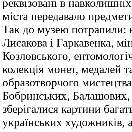
реквізовані в навколишні
міста передавало предмети
Так до музею потрапили: 
Лисакова і Гаркавенка, мі
Козловського, ентомологіч
колекція монет, медалей т
образотворчого мистецтва 
Бобринських, Балашових,
зберігалися картини багат
українських художників, 