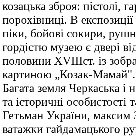
козацька зброя: пістолі, г
порохівниці. В експозиці
піки, бойові сокири, рушн
гордістю музею є двері від
половини ХVIIIст. із зоб
картиною „Козак-Мамай".
Багата земля Черкаська і н
та історичні особистості 
Гетьман України, максим З
ватажки гайдамацького ру