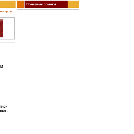
Полезные ссылки
тр, концерты, спектакли, гастроли, выставки, акции, музеи, спорт. Заказ билетов.
ЛИ
тири,
ляють