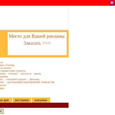
Место для Вашей рекламы.
Заказать >>>
тов
ные участки
сы валют
справочник туриста
имия
|
тюнинг
|
запчасти
|
шины
краине
ки
|
интернет-радио
|
фильмы
тов
|
организация мероприятий
|
знакомства
кассы
ира
аш дом
рестораны
магазины