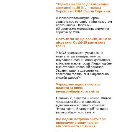
"Тарифи на тепло для черкащан
завищені на 20 %", – голова
Черкаської ОДА Сергій Сергійчук
«Черкаситеплокомуненерго»
заявило про готовність піти назустріч
черкащанам. Наразі ми
обговорюємо можливість зниження
тарифів до 20%.
Платити чи ні: що робити, якщо за
лікування Covid-19 вимагають
гроші
У МОЗ закликають українців не
мовчати про випадки, коли за
лікування Covid-19 лікарі державних
клінік вимагають гроші. Якщо подібне
вже сталося, головний санлікар
України радить дзвонити на
телефони гарячої лінії Національної
служби здоров'я
Черкащани відмовляються
платити за вивіз
великогабаритного сміття
Платіжки є, а послуг – немає. Жителі
черкаських багатоповерхівок
відмовляються платити компанії
"Нова якість. Благоустрій" за вивіз
великогабаритного сміття
Що водіям потрібно знати про
процедуру огляду на стан
алкогольного сп’яніння