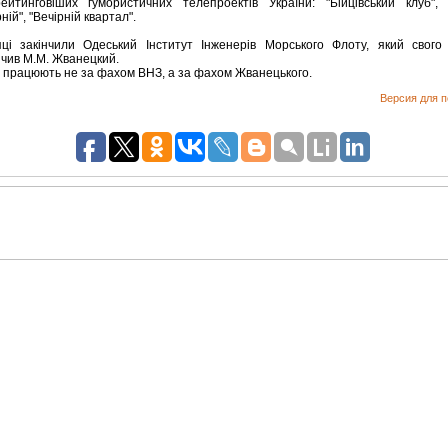
ейтинговіших гумористичних телепроектів України: "Бійцівський клуб", 
ній", "Вечірній квартал".
ці закінчили Одеський Інститут Інженерів Морського Флоту, який свого
нчив М.М. Жванецкий.
 працюють не за фахом ВНЗ, а за фахом Жванецького.
Версия для п