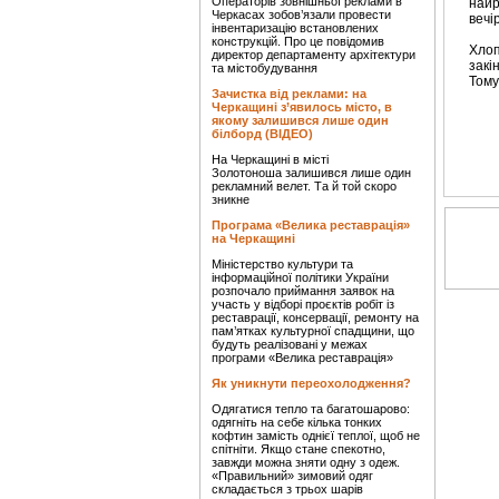
Операторів зовнішньої реклами в
найр
Черкасах зобов’язали провести
вечір
інвентаризацію встановлених
конструкцій. Про це повідомив
Хлоп
директор департаменту архітектури
закі
та містобудування
Тому
Зачистка від реклами: на
Черкащині з’явилось місто, в
якому залишився лише один
білборд (ВІДЕО)
На Черкащині в місті
Золотоноша залишився лише один
рекламний велет. Та й той скоро
зникне
Програма «Велика реставрація»
на Черкащині
Міністерство культури та
інформаційної політики України
розпочало приймання заявок на
участь у відборі проєктів робіт із
реставрації, консервації, ремонту на
пам’ятках культурної спадщини, що
будуть реалізовані у межах
програми «Велика реставрація»
Як уникнути переохолодження?
Одягатися тепло та багатошарово:
одягніть на себе кілька тонких
кофтин замість однієї теплої, щоб не
спітніти. Якщо стане спекотно,
завжди можна зняти одну з одеж.
«Правильний» зимовий одяг
складається з трьох шарів