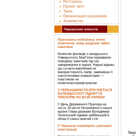
Рестораны
Прокат авто
Такси
Организация праздников
Знакомства
Черкасские новости
Прихована небезпека: вчені
пояснили, чому шкідливі чайні
пакетики
Колектив фахівців з канадського
Університету МакГілла перевірили
поведінку пакетиків під час
заварювання в окропі. Наразі відомо,
що сучасні виробники не
використовують папір, замінивши її
синтетичними елементами —
пластиком чи
поліетилентерефталатом
З ЧЕРКАЩИНИ РОЗПОЧНЕТЬСЯ
КАЛЕЙДОСКОП ПІДНЯТТЯ
ПРАПОРІВ ПО ВСІЙ УКРАЇНІ!
У День Державного Прапора на
честь 30-річчя Незалежності нашої
країни Глава держави Володимир
Зеленський підніме найбільший в
області синьо-жовтий стяг
У Черкасах перевірять рекламні
конструкції
Тво