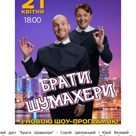
рчий дует "Брати Шумахери" - Сергій Цвіловський і Юрій Великий - г