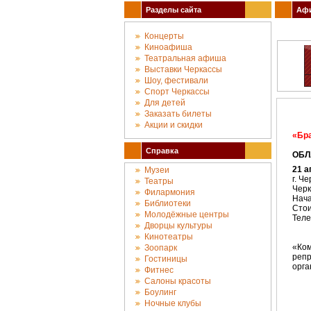
Разделы сайта
Афи
Концерты
Киноафиша
Театральная афиша
Выставки Черкассы
Шоу, фестивали
Спорт Черкассы
Для детей
Заказать билеты
Акции и скидки
«Бр
Справка
ОБЛ
21 а
Музеи
г. Ч
Театры
Черк
Филармония
Нача
Библиотеки
Стои
Молодёжные центры
Теле
Дворцы культуры
Кинотеатры
«Ком
Зоопарк
репр
Гостиницы
орга
Фитнес
Салоны красоты
Боулинг
Ночные клубы