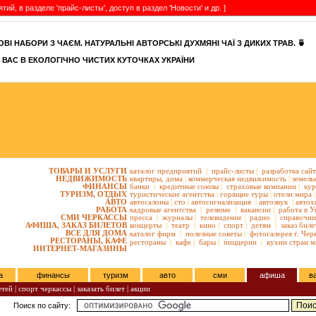
, в разделе 'прайс-листы', доступ в раздел 'Новости' и др. ]
ВІ НАБОРИ З ЧАЄМ. НАТУРАЛЬНІ АВТОРСЬКІ ДУХМЯНІ ЧАЇ З ДИКИХ ТРАВ. 🍵
 ВАС В ЕКОЛОГІЧНО ЧИСТИХ КУТОЧКАХ УКРАЇНИ
ТОВАРЫ И УСЛУГИ
каталог предприятий
|
прайс-листы
|
разработка сай
НЕДВИЖИМОСТЬ
квартиры,
дома
|
коммерческая недвижимость
|
земель
ФИНАНСЫ
банки
|
кредитные союзы
|
страховые компании
|
кур
ТУРИЗМ, ОТДЫХ
туристические агентства
|
горящие туры
|
отели мира
|
АВТО
автосалоны
|
сто
|
автосигнализация
|
автозвук
|
автох
РАБОТА
кадровые агентства
|
резюме
|
вакансии
|
работа в У
СМИ ЧЕРКАССЫ
пресса
|
журналы
|
телевидение
|
радио
|
справочни
АФИША, ЗАКАЗ БИЛЕТОВ
концерты
|
театр
|
кино
|
спорт
|
детям
|
заказ биле
ВСЕ ДЛЯ ДОМА
каталог фирм
|
полезные советы
|
фотогалерея г. Чер
РЕСТОРАНЫ, КАФЕ
рестораны
|
кафе
|
бары
|
пиццерии
|
кухни стран м
ИНТЕРНЕТ-МАГАЗИНЫ
а
финансы
туризм
авто
сми
афиша
в
етей
|
спорт черкассы
|
заказать билет
|
акции
Поиск по сайту: