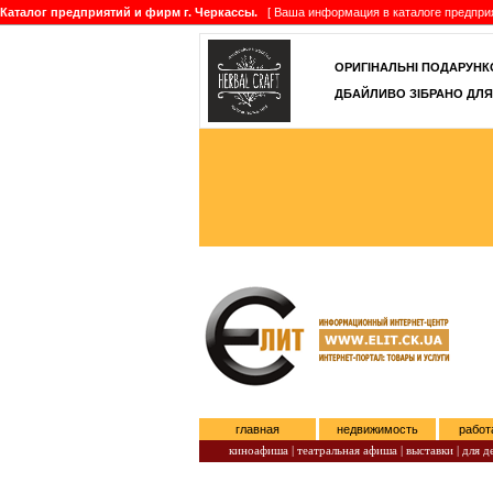
Каталог предприятий и фирм г. Черкассы.
[ Ваша информация в каталоге предприятий
ОРИГІНАЛЬНІ ПОДАРУНКО
ДБАЙЛИВО ЗІБРАНО ДЛЯ
главная
недвижимость
работ
киноафиша
|
театральная афиша
|
выставки
|
для д
Пятница, Август 07, 2026.