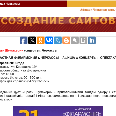
ша Черкассы
Афиша г. Черкассы: кино, теа
ати Шумахери»
концерт в г. Черкассы
АСТНАЯ ФИЛАРМОНИЯ г. ЧЕРКАССЫ :: АФИША :: КОНЦЕРТЫ :: СПЕКТАК
преля 2018 года
еркассы, ул. Крещатик, 194
асская областная филармония
ло: 18-00.
мость билетов: 90 - 300 грн.
фон для справок: (0472) 33-17-37
едійний дует «Брати Шумахери» - приголомшливий тандем гумору і са
из і каламбурів, пародій і мініатюр, самовдоволення і вихваляння», - повідом
нізатори.