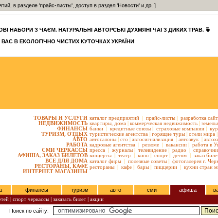
, в разделе 'прайс-листы', доступ в раздел 'Новости' и др. ]
ВІ НАБОРИ З ЧАЄМ. НАТУРАЛЬНІ АВТОРСЬКІ ДУХМЯНІ ЧАЇ З ДИКИХ ТРАВ. 🍵
 ВАС В ЕКОЛОГІЧНО ЧИСТИХ КУТОЧКАХ УКРАЇНИ
ТОВАРЫ И УСЛУГИ
каталог предприятий
|
прайс-листы
|
разработка сай
НЕДВИЖИМОСТЬ
квартиры,
дома
|
коммерческая недвижимость
|
земель
ФИНАНСЫ
банки
|
кредитные союзы
|
страховые компании
|
кур
ТУРИЗМ, ОТДЫХ
туристические агентства
|
горящие туры
|
отели мира
|
АВТО
автосалоны
|
сто
|
автосигнализация
|
автозвук
|
автох
РАБОТА
кадровые агентства
|
резюме
|
вакансии
|
работа в У
СМИ ЧЕРКАССЫ
пресса
|
журналы
|
телевидение
|
радио
|
справочни
АФИША, ЗАКАЗ БИЛЕТОВ
концерты
|
театр
|
кино
|
спорт
|
детям
|
заказ биле
ВСЕ ДЛЯ ДОМА
каталог фирм
|
полезные советы
|
фотогалерея г. Чер
РЕСТОРАНЫ, КАФЕ
рестораны
|
кафе
|
бары
|
пиццерии
|
кухни стран м
ИНТЕРНЕТ-МАГАЗИНЫ
а
финансы
туризм
авто
сми
афиша
в
етей
|
спорт черкассы
|
заказать билет
|
акции
Поиск по сайту: