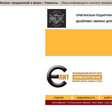
Каталог предприятий и фирм г. Черкассы.
[ Ваша информация в каталоге предприятий
ОРИГІНАЛЬНІ ПОДАРУНКО
ДБАЙЛИВО ЗІБРАНО ДЛЯ
главная
недвижимость
работ
киноафиша
|
театральная афиша
|
выставки
|
для д
Субота, Август 08, 2026.