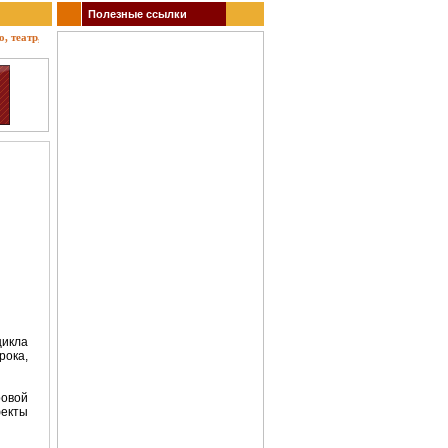
Полезные ссылки
еатр, концерты, спектакли, гастроли, выставки, акции, музеи, спорт. Заказ билетов.
цикла
рока,
овой
фекты