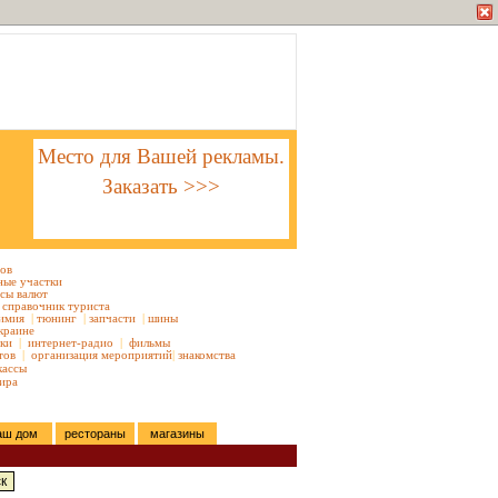
Место для Вашей рекламы.
Заказать >>>
тов
ные участки
сы валют
справочник туриста
имия
|
тюнинг
|
запчасти
|
шины
краине
ки
|
интернет-радио
|
фильмы
тов
|
организация мероприятий
|
знакомства
кассы
ира
аш дом
рестораны
магазины