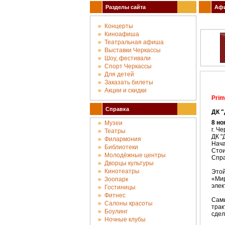
Разделы сайта
Афи
Концерты
Киноафиша
Театральная афиша
Выставки Черкассы
Шоу, фестивали
Спорт Черкассы
Для детей
Заказать билеты
Акции и скидки
Prim
Справка
ДК 
8 но
Музеи
г. Ч
Театры
ДК "
Филармония
Нача
Библиотеки
Стои
Молодёжные центры
Спра
Дворцы культуры
Кинотеатры
Этой
«Мир
Зоопарк
элек
Гостиницы
Фитнес
Сам
Салоны красоты
трак
Боулинг
сдел
Ночные клубы