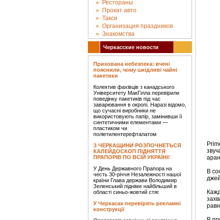
Рестораны
Прокат авто
Такси
Организация праздников
Знакомства
Черкасские новости
Прихована небезпека: вчені
пояснили, чому шкідливі чайні
пакетики
Колектив фахівців з канадського
Університету МакГілла перевірили
поведінку пакетиків під час
заварювання в окропі. Наразі відомо,
що сучасні виробники не
використовують папір, замінивши її
синтетичними елементами —
пластиком чи
поліетилентерефталатом
Prim
З ЧЕРКАЩИНИ РОЗПОЧНЕТЬСЯ
зву
КАЛЕЙДОСКОП ПІДНЯТТЯ
ПРАПОРІВ ПО ВСІЙ УКРАЇНІ!
аран
У День Державного Прапора на
В со
честь 30-річчя Незалежності нашої
джей
країни Глава держави Володимир
Зеленський підніме найбільший в
Каж
області синьо-жовтий стяг
захв
У Черкасах перевірять рекламні
равн
конструкції
В пр