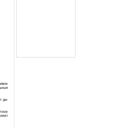
живое
ьные
т ди-
тное
вляет