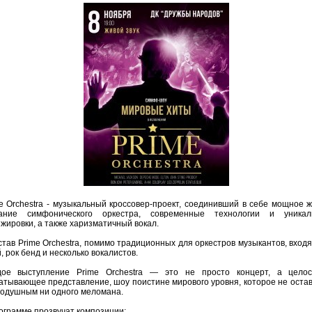
e Orchestra - музыкальный кроссовер-проект, соединивший в себе мощное 
чание симфонического оркестра, современные технологии и уникал
жировки, а также харизматичный вокал.
став Prime Orchestra, помимо традиционных для оркестров музыкантов, входя
, рок бенд и несколько вокалистов.
дое выступление Prime Orchestra — это не просто концерт, а целос
атывающее представление, шоу поистине мирового уровня, которое не оста
одушным ни одного меломана.
ограмме прозвучат композиции: