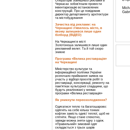
Операторів зовнішньої реклами в
Черкасах зобов’язали провести
інвентаризацію встановлених
Mich
конструкцій. Про це повідомив
Gabri
директор департаменту архітектури
та містобудування
Зачистка від реклами: на
Черкащині з’явилось місто, в
якому залишився лише один
білборд (ВІДЕО)
На Черкащині в місті
Золотоноша залишився лише один
рекламний велет. Та й той скоро
зникне
Програма «Велика реставрація»
на Черкащині
Міністерство культури та
інформаційної політики України
розпочало приймання заявок на
участь у відборі проєктів робіт із
реставрації, консервації, ремонту на
пам’ятках культурної спадщини, що
будуть реалізовані у межах
програми «Велика реставрація»
Як уникнути переохолодження?
Одягатися тепло та багатошарово:
одягніть на себе кілька тонких
кофтин замість однієї теплої, щоб не
спітніти. Якщо стане спекотно,
завжди можна зняти одну з одеж.
«Правильний» зимовий одяг
складається з трьох шарів