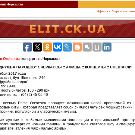
ша Черкассы
Афиша г. Черкассы: кино, т
e Orchestra
концерт в г. Черкассы
"ДРУЖБА НАРОДОВ" г. ЧЕРКАССЫ :: АФИША :: КОНЦЕРТЫ :: СПЕКТАКЛИ
ября 2017 года
еркассы, бул. Шевченко, 249
Дружба народов".
ло: 19-00.
мость билетов: 160 - 290 грн.
вки по тел.: (0472) 45-05-46
 осенью Prime Orchestra порадует поклонников новой программой из 
овые хиты», которая представляет собой симбиоз четырех мощных стихий: 
троники, популярной и классической музыки.
ые лучшие и любимые миллионами композиции в оригинальной оркестр
товке засверкают новыми гранями, а грандиозное световое шоу и спецэф
ают впечатления максимально яркими.