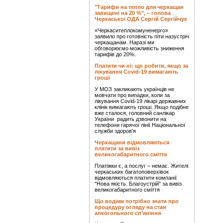
"Тарифи на тепло для черкащан
завищені на 20 %", – голова
Черкаської ОДА Сергій Сергійчук
«Черкаситеплокомуненерго»
заявило про готовність піти назустріч
черкащанам. Наразі ми
обговорюємо можливість зниження
тарифів до 20%.
Платити чи ні: що робити, якщо за
лікування Covid-19 вимагають
гроші
У МОЗ закликають українців не
мовчати про випадки, коли за
лікування Covid-19 лікарі державних
клінік вимагають гроші. Якщо подібне
вже сталося, головний санлікар
України радить дзвонити на
телефони гарячої лінії Національної
служби здоров'я
Черкащани відмовляються
платити за вивіз
великогабаритного сміття
Платіжки є, а послуг – немає. Жителі
черкаських багатоповерхівок
відмовляються платити компанії
"Нова якість. Благоустрій" за вивіз
великогабаритного сміття
Що водіям потрібно знати про
процедуру огляду на стан
алкогольного сп’яніння