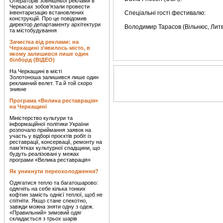
Операторів зовнішньої реклами в
Черкасах зобов’язали провести
інвентаризацію встановлених
Спеціальні гості фестивалю:
конструкцій. Про це повідомив
директор департаменту архітектури
Володимир Тарасов (Вільнюс, Литв
та містобудування
Зачистка від реклами: на
Черкащині з’явилось місто, в
якому залишився лише один
білборд (ВІДЕО)
На Черкащині в місті
Золотоноша залишився лише один
рекламний велет. Та й той скоро
зникне
Програма «Велика реставрація»
на Черкащині
Міністерство культури та
інформаційної політики України
розпочало приймання заявок на
участь у відборі проєктів робіт із
реставрації, консервації, ремонту на
пам’ятках культурної спадщини, що
будуть реалізовані у межах
програми «Велика реставрація»
Як уникнути переохолодження?
Одягатися тепло та багатошарово:
одягніть на себе кілька тонких
кофтин замість однієї теплої, щоб не
спітніти. Якщо стане спекотно,
завжди можна зняти одну з одеж.
«Правильний» зимовий одяг
складається з трьох шарів