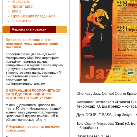
Рестораны
Прокат авто
Такси
Организация праздников
Знакомства
Черкасские новости
Прихована небезпека: вчені
пояснили, чому шкідливі чайні
пакетики
Колектив фахівців з канадського
Університету МакГілла перевірили
поведінку пакетиків під час
заварювання в окропі. Наразі відомо,
що сучасні виробники не
використовують папір, замінивши її
синтетичними елементами —
пластиком чи
поліетилентерефталатом
З ЧЕРКАЩИНИ РОЗПОЧНЕТЬСЯ
Cherkasy Jazz Quintet Сергія Краш
КАЛЕЙДОСКОП ПІДНЯТТЯ
ПРАПОРІВ ПО ВСІЙ УКРАЇНІ!
Alexander Dmitrenko's «Radical Bla
У День Державного Прапора на
тенор-сакс, О. Дмитренко – контра
честь 30-річчя Незалежності нашої
країни Глава держави Володимир
Дует DOUBLE BASS - Ігор Закус – М
Зеленський підніме найбільший в
області синьо-жовтий стяг
Тріо Сергія Макарова (Київ) (О. Б
У Черкасах перевірять рекламні
– барабани).
конструкції
David Friesen (USA).