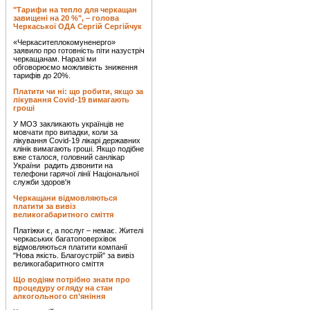
"Тарифи на тепло для черкащан
завищені на 20 %", – голова
Черкаської ОДА Сергій Сергійчук
«Черкаситеплокомуненерго»
заявило про готовність піти назустріч
черкащанам. Наразі ми
обговорюємо можливість зниження
тарифів до 20%.
Платити чи ні: що робити, якщо за
лікування Covid-19 вимагають
гроші
У МОЗ закликають українців не
мовчати про випадки, коли за
лікування Covid-19 лікарі державних
клінік вимагають гроші. Якщо подібне
вже сталося, головний санлікар
України радить дзвонити на
телефони гарячої лінії Національної
служби здоров'я
Черкащани відмовляються
платити за вивіз
великогабаритного сміття
Платіжки є, а послуг – немає. Жителі
черкаських багатоповерхівок
відмовляються платити компанії
"Нова якість. Благоустрій" за вивіз
великогабаритного сміття
Що водіям потрібно знати про
процедуру огляду на стан
алкогольного сп’яніння