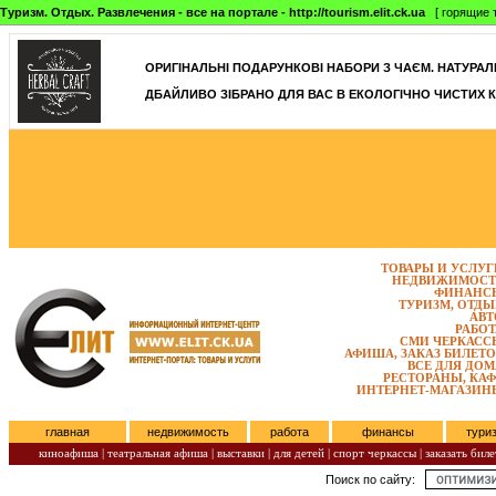
Туризм. Отдых. Развлечения - все на портале - http://tourism.elit.ck.ua
[ горящие т
ОРИГІНАЛЬНІ ПОДАРУНКОВІ НАБОРИ З ЧАЄМ. НАТУРАЛЬН
ДБАЙЛИВО ЗІБРАНО ДЛЯ ВАС В ЕКОЛОГІЧНО ЧИСТИХ К
ТОВАРЫ И УСЛУГ
НЕДВИЖИМОСТ
ФИНАНС
ТУРИЗМ, ОТДЫ
АВТ
РАБОТ
СМИ ЧЕРКАСС
АФИША, ЗАКАЗ БИЛЕТО
ВСЕ ДЛЯ ДОМ
РЕСТОРАНЫ, КАФ
ИНТЕРНЕТ-МАГАЗИН
главная
недвижимость
работа
финансы
тури
киноафиша
|
театральная афиша
|
выставки
|
для детей
|
спорт черкассы
|
заказать биле
Поиск по сайту:
Четверг, Август 06, 2026.