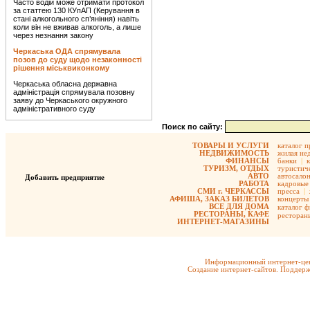
Часто водій може отримати протокол
за статтею 130 КУпАП (Керування в
стані алкогольного сп’яніння) навіть
коли він не вживав алкоголь, а лише
через незнання закону
Черкаська ОДА спрямувала
позов до суду щодо незаконності
рішення міськвиконкому
Черкаська обласна державна
адміністрація спрямувала позовну
заяву до Черкаського окружного
адміністративного суду
Поиск по сайту:
ТОВАРЫ И УСЛУГИ
каталог 
НЕДВИЖИМОСТЬ
жилая не
ФИНАНСЫ
банки
|
ТУРИЗМ, ОТДЫХ
туристиче
АВТО
автосало
Добавить предприятие
РАБОТА
кадровые 
СМИ г. ЧЕРКАССЫ
пресса
|
АФИША, ЗАКАЗ БИЛЕТОВ
концерты
ВСЕ ДЛЯ ДОМА
каталог 
РЕСТОРАНЫ, КАФЕ
ресторан
ИНТЕРНЕТ-МАГАЗИНЫ
Информационный интернет-цен
Создание интернет-сайтов. Поддерж