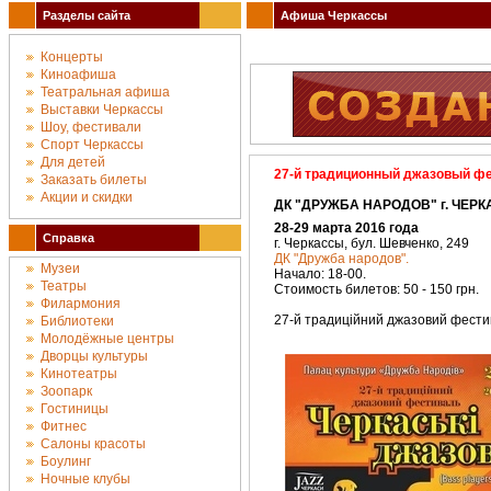
Разделы сайта
Афиша Черкассы
Концерты
Киноафиша
Театральная афиша
Выставки Черкассы
Шоу, фестивали
Спорт Черкассы
Для детей
27-й традиционный джазовый ф
Заказать билеты
Акции и скидки
ДК "ДРУЖБА НАРОДОВ" г. ЧЕРК
28-29 марта 2016 года
Справка
г. Черкассы, бул. Шевченко, 249
ДК "Дружба народов".
Музеи
Начало: 18-00.
Театры
Стоимость билетов: 50 - 150 грн.
Филармония
27-й традиційний джазовий фести
Библиотеки
Молодёжные центры
Дворцы культуры
Кинотеатры
Зоопарк
Гостиницы
Фитнес
Салоны красоты
Боулинг
Ночные клубы