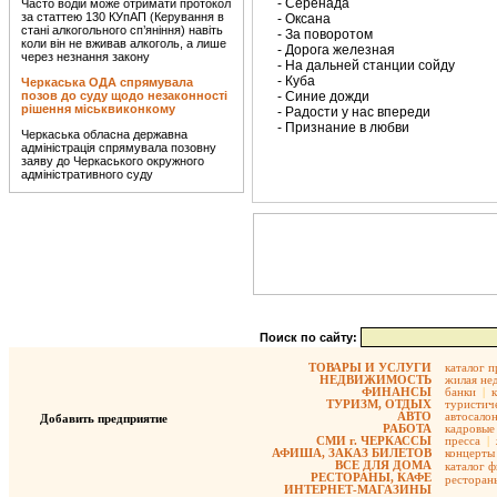
- Серенада
Часто водій може отримати протокол
за статтею 130 КУпАП (Керування в
- Оксана
стані алкогольного сп’яніння) навіть
- За поворотом
коли він не вживав алкоголь, а лише
- Дорога железная
через незнання закону
- На дальней станции сойду
- Куба
Черкаська ОДА спрямувала
позов до суду щодо незаконності
- Синие дожди
рішення міськвиконкому
- Радости у нас впереди
- Признание в любви
Черкаська обласна державна
адміністрація спрямувала позовну
заяву до Черкаського окружного
адміністративного суду
Поиск по сайту:
ТОВАРЫ И УСЛУГИ
каталог 
НЕДВИЖИМОСТЬ
жилая не
ФИНАНСЫ
банки
|
ТУРИЗМ, ОТДЫХ
туристиче
АВТО
автосало
Добавить предприятие
РАБОТА
кадровые 
СМИ г. ЧЕРКАССЫ
пресса
|
АФИША, ЗАКАЗ БИЛЕТОВ
концерты
ВСЕ ДЛЯ ДОМА
каталог 
РЕСТОРАНЫ, КАФЕ
ресторан
ИНТЕРНЕТ-МАГАЗИНЫ