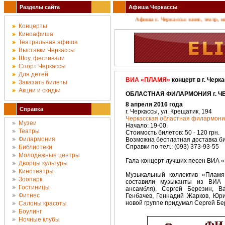
Разделы сайта
Афиша Черкассы
Афиша г. Черкассы: кино, театр, конц
Концерты
Киноафиша
Театральная афиша
Выставки Черкассы
Шоу, фестивали
Спорт Черкассы
Для детей
ВИА «ПЛАМЯ»
концерт в г. Черк
Заказать билеты
Акции и скидки
ОБЛАСТНАЯ ФИЛАРМОНИЯ г. ЧЕ
8 апреля 2016 года
Справка
г. Черкассы, ул. Крещатик, 194
Черкасская областная филармони
Музеи
Начало: 19-00.
Театры
Стоимость билетов: 50 - 120 грн.
Филармония
Возможна бесплатная доставка би
Справки по тел.: (093) 373-93-55
Библиотеки
Молодёжные центры
Гала-концерт лучших песен ВИА «
Дворцы культуры
Кинотеатры
Музыкальный коллектив «Пламя
Зоопарк
составили музыканты из ВИА 
Гостиницы
ансамбля), Сергей Березин, В
Фитнес
Генбачев, Геннадий Жарков, Юр
новой группе придумал Сергей Бе
Салоны красоты
Боулинг
Ночные клубы