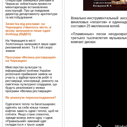
Операторів зовнішньої реклами в
Черкасах зобов’язали провести
інвентаризацію встановлених
конструкцій. Про це повідомив
директор департаменту архітектури
та містобудування
Вокально-инструментальный анс
виниловых «гигантов» и одинна
Зачистка від реклами: на
составил 25 миллионов копий.
Черкащині з’явилось місто, в
якому залишився лише один
«Пламенные» песни неоднократ
білборд (ВІДЕО)
третьего тысячелетия музыкаль
На Черкащині в місті
компакт-дисках.
Золотоноша залишився лише один
рекламний велет. Та й той скоро
зникне
Програма «Велика реставрація»
на Черкащині
Міністерство культури та
інформаційної політики України
розпочало приймання заявок на
участь у відборі проєктів робіт із
реставрації, консервації, ремонту на
пам’ятках культурної спадщини, що
будуть реалізовані у межах
програми «Велика реставрація»
Як уникнути переохолодження?
Одягатися тепло та багатошарово:
одягніть на себе кілька тонких
кофтин замість однієї теплої, щоб не
спітніти. Якщо стане спекотно,
завжди можна зняти одну з одеж.
«Правильний» зимовий одяг
складається з трьох шарів