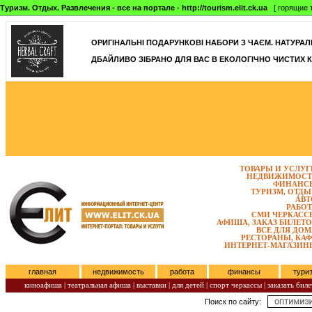
Туризм. Отдых. Развлечения - все на портале - http://tourism.elit.ck.ua
[ горящие т
ОРИГІНАЛЬНІ ПОДАРУНКОВІ НАБОРИ З ЧАЄМ. НАТУРАЛЬН
ДБАЙЛИВО ЗІБРАНО ДЛЯ ВАС В ЕКОЛОГІЧНО ЧИСТИХ К
ТОВАРЫ И УСЛУГ
НЕДВИЖИМОСТ
ФИНАНС
ТУРИЗМ, ОТДЫ
АВТ
РАБОТ
СМИ ЧЕРКАСС
АФИША, ЗАКАЗ БИЛЕТО
ВСЕ ДЛЯ ДОМ
РЕСТОРАНЫ, КАФ
ИНТЕРНЕТ-МАГАЗИН
главная
недвижимость
работа
финансы
тури
киноафиша
|
театральная афиша
|
выставки
|
для детей
|
спорт черкассы
|
заказать биле
Поиск по сайту:
Четверг, Август 06, 2026.