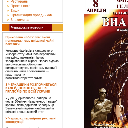
Рестораны
Прокат авто
Такси
Организация праздников
Знакомства
Черкасские новости
Прихована небезпека: вчені
пояснили, чому шкідливі чайні
пакетики
Колектив фахівців з канадського
Університету МакГілла перевірили
поведінку пакетиків під час
заварювання в окропі. Наразі відомо,
що сучасні виробники не
використовують папір, замінивши її
синтетичними елементами —
пластиком чи
поліетилентерефталатом
З ЧЕРКАЩИНИ РОЗПОЧНЕТЬСЯ
КАЛЕЙДОСКОП ПІДНЯТТЯ
ПРАПОРІВ ПО ВСІЙ УКРАЇНІ!
У День Державного Прапора на
честь 30-річчя Незалежності нашої
країни Глава держави Володимир
Зеленський підніме найбільший в
області синьо-жовтий стяг
У Черкасах перевірять рекламні
конструкції