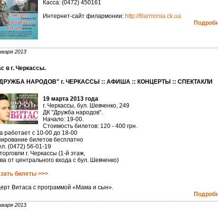
Касса: (0472) 450161
Интернет-сайт филармонии:
http://filarmonia.ck.ua
Подробне
нваря 2013
с в г. Черкассы.
"ДРУЖБА НАРОДОВ" г. ЧЕРКАССЫ :: АФИША :: КОНЦЕРТЫ :: СПЕКТАКЛИ
19 марта 2013 года
г. Черкассы, бул. Шевченко, 249
ДК "Дружба народов".
Начало: 19-00.
Стоимость билетов: 120 - 400 грн.
а работает с 10-00 до 18-00
ирование билетов бесплатно
ел. (0472) 56-01-19
торговли г. Черкассы (1-й этаж,
ва от центрального входа с бул. Шевченко)
зать билеты >>>
ерт Витаса с программой «Мама и сын».
Подробне
нваря 2013