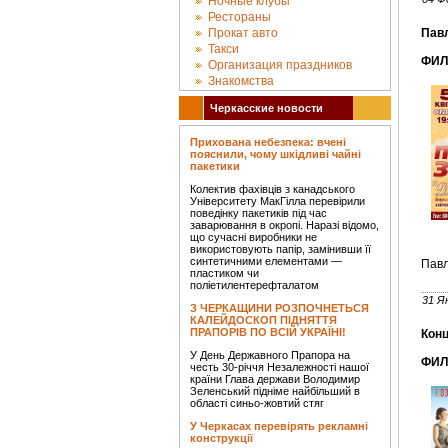
Ночные клубы
Рестораны
Прокат авто
Павл
Такси
ФИЛ
Организация праздников
Знакомства
Черкасские новости
Прихована небезпека: вчені
пояснили, чому шкідливі чайні
пакетики
Колектив фахівців з канадського
Університету МакГілла перевірили
поведінку пакетиків під час
заварювання в окропі. Наразі відомо,
що сучасні виробники не
використовують папір, замінивши її
синтетичними елементами —
Павл
пластиком чи
поліетилентерефталатом
31 Я
З ЧЕРКАЩИНИ РОЗПОЧНЕТЬСЯ
КАЛЕЙДОСКОП ПІДНЯТТЯ
ПРАПОРІВ ПО ВСІЙ УКРАЇНІ!
Конц
У День Державного Прапора на
ФИЛ
честь 30-річчя Незалежності нашої
країни Глава держави Володимир
Зеленський підніме найбільший в
області синьо-жовтий стяг
У Черкасах перевірять рекламні
конструкції