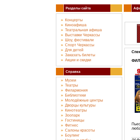
Разделы сайта
Афи
Концерты
Киноафиша
Театральная афиша
Выставки Черкассы
Шоу, фестивали
Спорт Черкассы
Для детей
Спек
Заказать билеты
Акции и скидки
ФИЛ
Справка
Музеи
Театры
Филармония
Библиотеки
Молодёжные центры
Дворцы культуры
Кинотеатры
Зоопарк
Гостиницы
Пье
Фитнес
люба
Салоны красоты
Боулинг
04 Ф