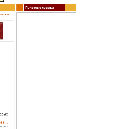
Полезные ссылки
сы: кино, театр, концерты, спектакли, гастроли, выставки, акции, музеи, спорт. Заказ б
орых
е ...