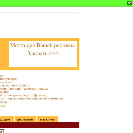
Место для Вашей рекламы.
Заказать >>>
тов
ные участки
сы валют
справочник туриста
имия
|
тюнинг
|
запчасти
|
шины
краине
ки
|
интернет-радио
|
фильмы
тов
|
организация мероприятий
|
знакомства
кассы
ира
аш дом
рестораны
магазины