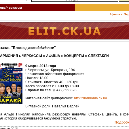
ша Черкассы
Афиша г. Черкас
такль "Блюз одинокой бабочки"
АРМОНИЯ г. ЧЕРКАССЫ :: АФИША :: КОНЦЕРТЫ :: СПЕКТАКЛИ
9 марта 2013 года
г. Черкассы, ул. Крещатик, 194
Черкасская областная филармония
Начало: 18:00.
Стоимость билетов: 40 - 120 грн.
Касса работает с 10-00 до 18-00
Справки по тел.: (0472) 568828
Интернет-сайт филармонии:
http://filarmonia.ck.ua
В главной роли: Наталья Варлей
са Альдо Николаи напомнила режиссеру новеллы Стефана Цвейга, в кот
я история оборачивается безумной страстью.
Подробне
евраля 2013