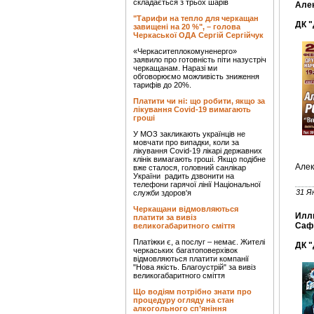
складається з трьох шарів
Алек
"Тарифи на тепло для черкащан
ДК 
завищені на 20 %", – голова
Черкаської ОДА Сергій Сергійчук
«Черкаситеплокомуненерго»
заявило про готовність піти назустріч
черкащанам. Наразі ми
обговорюємо можливість зниження
тарифів до 20%.
Платити чи ні: що робити, якщо за
лікування Covid-19 вимагають
гроші
У МОЗ закликають українців не
мовчати про випадки, коли за
лікування Covid-19 лікарі державних
клінік вимагають гроші. Якщо подібне
Алек
вже сталося, головний санлікар
України радить дзвонити на
телефони гарячої лінії Національної
31 Я
служби здоров'я
Черкащани відмовляються
Иллю
платити за вивіз
Саф
великогабаритного сміття
Платіжки є, а послуг – немає. Жителі
ДК 
черкаських багатоповерхівок
відмовляються платити компанії
"Нова якість. Благоустрій" за вивіз
великогабаритного сміття
Що водіям потрібно знати про
процедуру огляду на стан
алкогольного сп’яніння