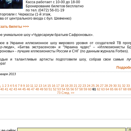
Касса работает с 10-00 до 18-00
Бронирование билетов бесплатно
по тел. (0472) 56-01-19
торговли г. Черкассы (1-й этаж,
ва от центрального входа с бул. Шевченко)
зать билеты >>>
е уникальное шоу «Чудесариум братьев Сафроновых».
ое в Украине иллюзионное шоу мирового уровня от создателей ТВ про
о-люди», «Битва экстрасенсов» и "Украина чудес" – «Иллюзионисты Б
оновы» - лучшие иллюзионисты России и СНГ (по данным журнала Forbеs).
одые и талантливые артисты подготовили шоу, собрав свои самые лу
ра!
Подробне
нваря 2013
.
1
2
3
4
5
6
7
8
9
10
11
12
13
14
15
16
17
18
19
20
21
22
23
24
25
26
27
28
29
30
31
32
33
40
41
42
43
44
45
46
47
48
49
50
51
52
53
54
55
56
57
58
59
60
61
62
63
64
65
66
67
68
69
73
След. >>
 по сайту: