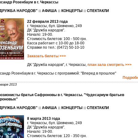
сандр Розенбаум в г. Черкассы
"ДРУЖБА НАРОДОВ" :: АФИША :: КОНЦЕРТЫ :: СПЕКТАКЛИ
22 февраля 2013 года
г. Черкассы, бул. Шевченко, 249
ДК "Дружба народов".
Начало: 19-00.
Стоимость билетов: 100 - 500 грн.
Касса работает с 10-00 до 18-00
Справки по тел.: (0472) 50-10-10
Заказать билеты >>>
ДК "Дружба народов", г. Черкассы,
план зала смотреть >>>
сандр Розенбаум в г. Черкассы с программой: "Вперед в прошлое"
Подробне
нваря 2013
зионисты братья Сафроновы в г. Черкассы. "Чудесариум братьев
роновых"
"ДРУЖБА НАРОДОВ" :: АФИША :: КОНЦЕРТЫ :: СПЕКТАКЛИ
8 марта 2013 года
г. Черкассы, бул. Шевченко, 249
ДК "Дружба народов".
Начало: 19-00.
Стоимость билетов: 120 - 350 грн.