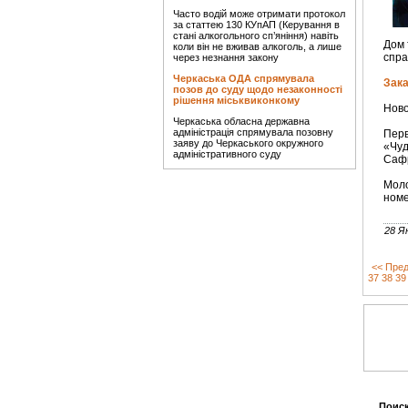
Часто водій може отримати протокол
за статтею 130 КУпАП (Керування в
стані алкогольного сп’яніння) навіть
Дом 
коли він не вживав алкоголь, а лише
спра
через незнання закону
Черкаська ОДА спрямувала
Зака
позов до суду щодо незаконності
рішення міськвиконкому
Ново
Черкаська обласна державна
адміністрація спрямувала позовну
Перв
заяву до Черкаського окружного
«Чуд
адміністративного суду
Сафр
Мол
номе
28 Я
<< Пред
37
38
39
Поиск