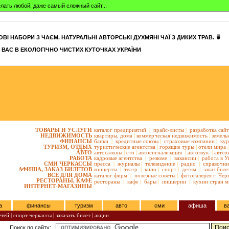
сделать любой, даже самый сложный сайт...
ВІ НАБОРИ З ЧАЄМ. НАТУРАЛЬНІ АВТОРСЬКІ ДУХМЯНІ ЧАЇ З ДИКИХ ТРАВ. 🍵
 ВАС В ЕКОЛОГІЧНО ЧИСТИХ КУТОЧКАХ УКРАЇНИ
ТОВАРЫ И УСЛУГИ
каталог предприятий
|
прайс-листы
|
разработка сай
НЕДВИЖИМОСТЬ
квартиры,
дома
|
коммерческая недвижимость
|
земель
ФИНАНСЫ
банки
|
кредитные союзы
|
страховые компании
|
кур
ТУРИЗМ, ОТДЫХ
туристические агентства
|
горящие туры
|
отели мира
|
АВТО
автосалоны
|
сто
|
автосигнализация
|
автозвук
|
автох
РАБОТА
кадровые агентства
|
резюме
|
вакансии
|
работа в У
СМИ ЧЕРКАССЫ
пресса
|
журналы
|
телевидение
|
радио
|
справочни
АФИША, ЗАКАЗ БИЛЕТОВ
концерты
|
театр
|
кино
|
спорт
|
детям
|
заказ биле
ВСЕ ДЛЯ ДОМА
каталог фирм
|
полезные советы
|
фотогалерея г. Чер
РЕСТОРАНЫ, КАФЕ
рестораны
|
кафе
|
бары
|
пиццерии
|
кухни стран м
ИНТЕРНЕТ-МАГАЗИНЫ
а
финансы
туризм
авто
сми
афиша
в
етей
|
спорт черкассы
|
заказать билет
|
акции
Поиск по сайту: