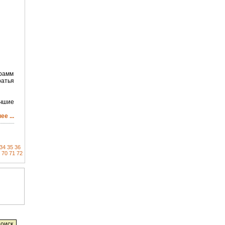
грамм
ратья
чшие
е ...
34
35
36
70
71
72