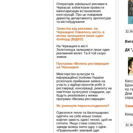
Операторів зовнішньої реклами в
Черкасах зобов’язали провести
інвентаризацію встановлених
конструкцій. Про це повідомив
директор департаменту архітектури
та містобудування
Зачистка від реклами: на
31 Я
Черкащині з’явилось місто, в
якому залишився лише один
білборд (ВІДЕО)
Вита
На Черкащині в місті
Золотоноша залишився лише один
ДК 
рекламний велет. Та й той скоро
зникне
Програма «Велика реставрація»
на Черкащині
Міністерство культури та
інформаційної політики України
Касс
розпочало приймання заявок на
участь у відборі проєктів робіт із
Брон
реставрації, консервації, ремонту на
по т
пам’ятках культурної спадщини, що
Дом 
будуть реалізовані у межах
спра
програми «Велика реставрація»
Як уникнути переохолодження?
Зака
Одягатися тепло та багатошарово:
Конц
одягніть на себе кілька тонких
кофтин замість однієї теплої, щоб не
спітніти. Якщо стане спекотно,
31 Я
завжди можна зняти одну з одеж.
«Правильний» зимовий одяг