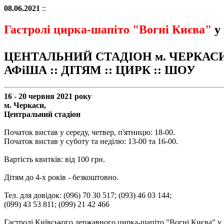
08.06.2021
::
Гастролі цирка-шапіто "Вогні Києва"
у 
ЦЕНТАЛЬНИЙ СТАДІОН м. ЧЕРКАС
АФіША :: ДІТЯМ :: ЦИРК :: ШОУ
16 - 20 червня 2021 року
м. Черкаси,
Центральний стадіон
Початок вистав у середу, четвер, п'ятницю: 18-00.
Початок вистав у суботу та неділю: 13-00 та 16-00.
Вартість квитків: від 100 грн.
Дітям до 4-х років - безкоштовно.
Тел. для довідок: (096) 70 30 517; (093) 46 03 144;
(099) 43 53 811; (099) 21 42 466
Гастролі Київського державного цирка-шапіто "Вогні Києва" у 